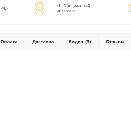
<b>Официальный
</b>
дилер</b>
Оплата
Доставка
Видео
(3)
Отзывы