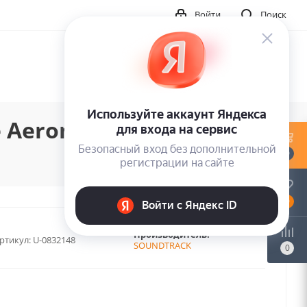
Войти
Поиск
 Aeronauts (2LP)
0
0
Производитель:
ртикул:
U-0832148
SOUNDTRACK
0