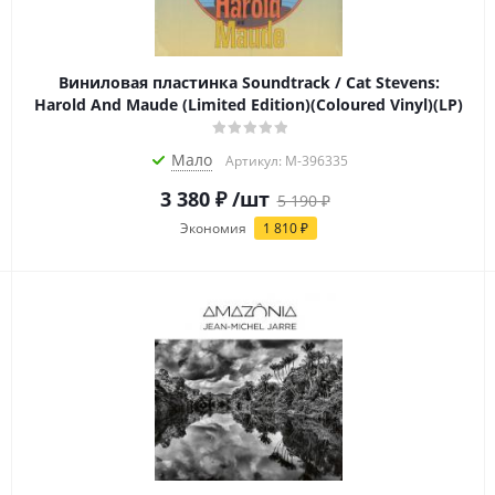
Виниловая пластинка Soundtrack / Cat Stevens:
Harold And Maude (Limited Edition)(Coloured Vinyl)(LP)
Мало
Артикул: M-396335
3 380
₽
/шт
5 190
₽
Экономия
1 810
₽