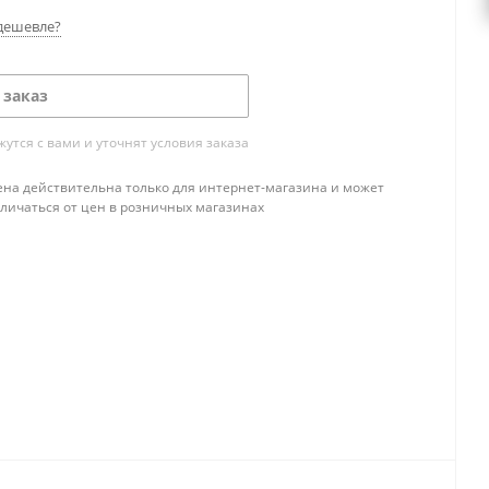
дешевле?
 заказ
тся с вами и уточнят условия заказа
ена действительна только для интернет-магазина и может
тличаться от цен в розничных магазинах