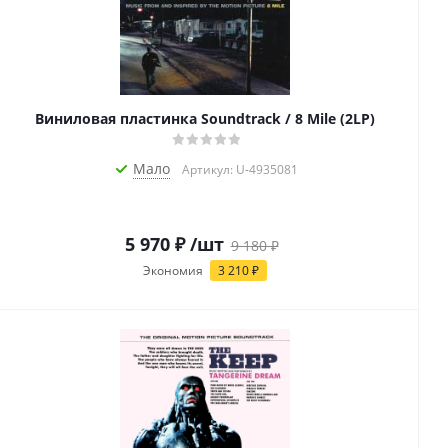
Виниловая пластинка Soundtrack / 8 Mile (2LP)
Мало
Артикул: U-4935081
5 970
₽
/шт
9 180
₽
Экономия
3 210
₽