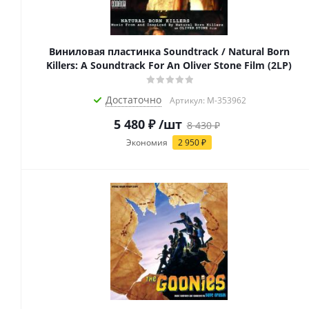
Виниловая пластинка Soundtrack / Natural Born
Killers: A Soundtrack For An Oliver Stone Film (2LP)
Достаточно
Артикул: M-353962
5 480
₽
/шт
8 430
₽
Экономия
2 950
₽