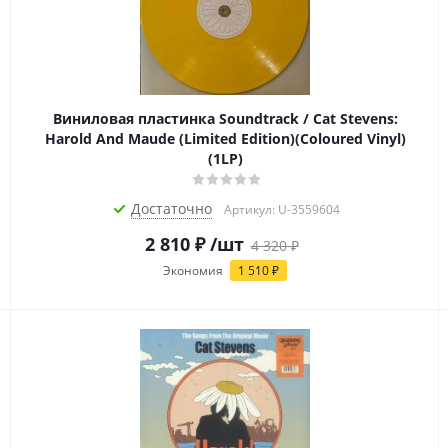
Виниловая пластинка Soundtrack / Cat Stevens:
Harold And Maude (Limited Edition)(Coloured Vinyl)
(1LP)
Достаточно
Артикул: U-3559604
2 810
₽
/шт
4 320
₽
Экономия
1 510
₽