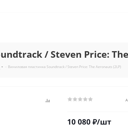
dtrack / Steven Price: The
з
-
Виниловая пластинка Soundtrack / Steven Price: The Aeronauts (2LP)
А
10 080
₽
/шт