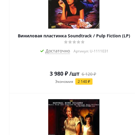
Виниловая пластинка Soundtrack / Pulp Fiction (LP)
Достаточно
Артикул: U-1111031
3 980
₽
/шт
6 120
₽
Экономия
2 140
₽