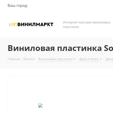
Ваш город:
Интернет-магазин виниловых
пластинок
Виниловая пластинка Soun
Главная
-
Каталог
-
Виниловые пластинки
-
Джаз и блюз.
-
Джа