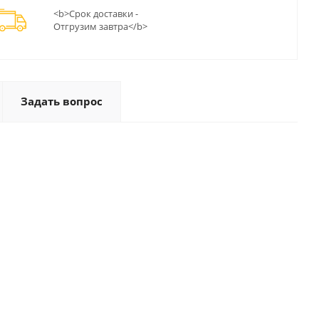
<b>Срок доставки -
Отгрузим завтра</b>
Задать вопрос