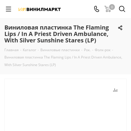
0
Виниловая пластинка The Flaming
Lips / In A Priest Driven Ambulance,
With Silver Sunshine Stares (LP)
Главная
-
Каталог
-
Виниловые пластинки
-
Рок.
-
Фолк-рок
-
Виниловая пластинка The Flaming Lips / In A Priest Driven Ambulance,
With Silver Sunshine Stares (LP)