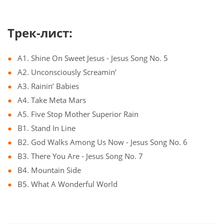
Трек-лист:
A1. Shine On Sweet Jesus - Jesus Song No. 5
A2. Unconsciously Screamin’
A3. Rainin’ Babies
A4. Take Meta Mars
A5. Five Stop Mother Superior Rain
B1. Stand In Line
B2. God Walks Among Us Now - Jesus Song No. 6
B3. There You Are - Jesus Song No. 7
B4. Mountain Side
B5. What A Wonderful World