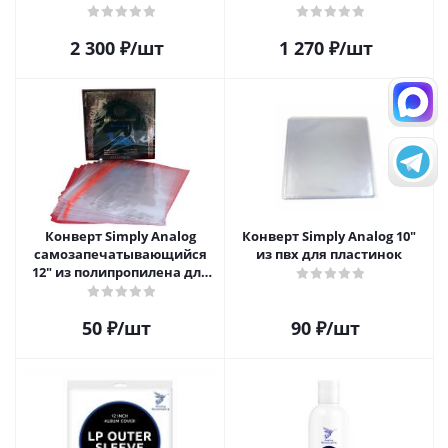
чистки виниловых
распылителем, 200 мл) и
пластинок
салфетка
2 300
₽
/шт
1 270
₽
/шт
Конверт Simply Analog
Конверт Simply Analog 10"
самозапечатывающийся
из пвх для пластинок
12" из полипропилена для
пластинок
50
₽
/шт
90
₽
/шт