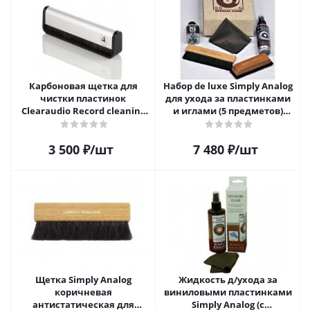
Карбоновая щетка для
Набор de luxe Simply Analog
чистки пластинок
для ухода за пластинками
Clearaudio Record cleaning
и иглами (5 предметов)
brush
SAVC005
3 500
₽
/шт
7 480
₽
/шт
Щетка Simply Analog
Жидкость д/ухода за
коричневая
виниловыми пластинками
антистатическая для
Simply Analog (с