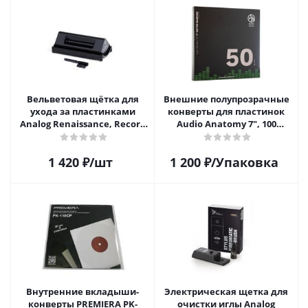
Вельветовая щётка для
Внешние полупрозрачные
ухода за пластинками
конверты для пластинок
Analog Renaissance, Record
Audio Anatomy 7", 100
Velvet Brush, AR-7151, Black
микрон, полиэтилен (50 шт)
1 420
₽
/шт
1 200
₽
/Упаковка
Внутренние вкладыши-
Электрическая щетка для
конверты PREMIERA PK-
очистки иглы Analog