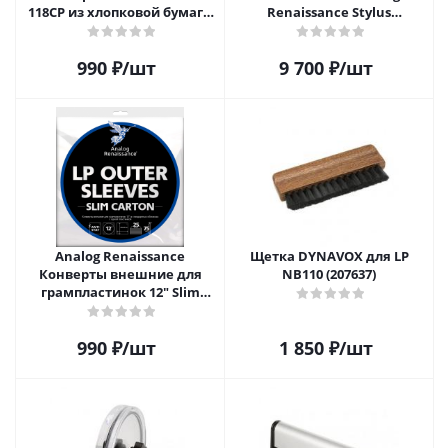
118CP из хлопковой бумаги
Renaissance Stylus
для 12" виниловых
Vibromatic Pro-Brush
пластинок 20 шт.
990
₽
/шт
9 700
₽
/шт
Analog Renaissance
Щетка DYNAVOX для LP
Конверты внешние для
NB110 (207637)
грампластинок 12" Slim
Carton (25 шт)
990
₽
/шт
1 850
₽
/шт