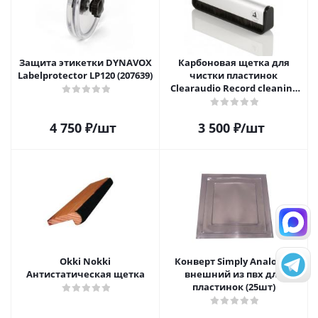
Защита этикетки DYNAVOX
Карбоновая щетка для
Labelprotector LP120 (207639)
чистки пластинок
Clearaudio Record cleaning
brush
4 750
₽
/шт
3 500
₽
/шт
Okki Nokki
Конверт Simply Analog 7"
Антистатическая щетка
внешний из пвх для
пластинок (25шт)