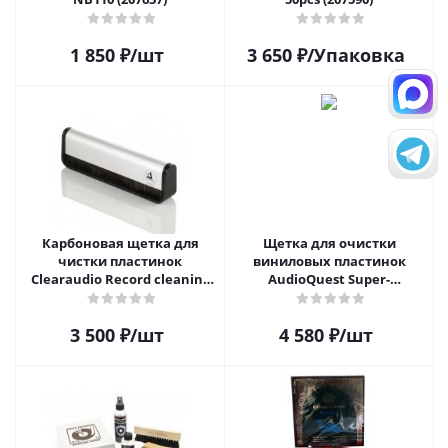
1 850
₽
/шт
3 650
₽
/Упаковка
Карбоновая щетка для
Щетка для очистки
чистки пластинок
виниловых пластинок
Clearaudio Record cleaning
AudioQuest Super-
brush
Conductive Anti-Static
Record Brush
3 500
₽
/шт
4 580
₽
/шт