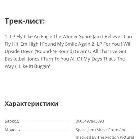
Трек-лист:
1. LP Fly Like An Eagle The Winner Space Jam I Believe I Can
Fly Hit 'Em High I Found My Smile Again 2. LP For You I Will
Upside Down ('Round-N-'Round) Givin' U All That I've Got
Basketball Jones I Turn To You All Of My Days That's The
Way (I Like It) Buggin'
Характеристики
Баркод
0603497843893
Модель
Space Jam (Music From And
Inspired By The Motion Picture)