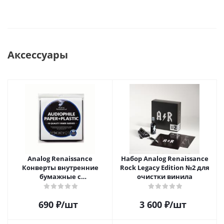
Аксессуары
Analog Renaissance
Набор Analog Renaissance
Конверты внутренние
Rock Legacy Edition №2 для
бумажные с
очистки винила
антистатическим пакетом
для грампластинок 12"
690
₽
/шт
3 600
₽
/шт
Audiophile Paper+Plastic (10
шт)