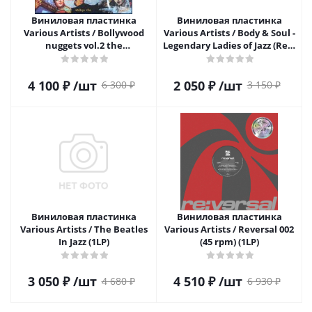
Виниловая пластинка
Виниловая пластинка
Various Artists / Bollywood
Various Artists / Body & Soul -
nuggets vol.2 the
Legendary Ladies of Jazz (Red)
instrumentals (1LP)
(1LP)
4 100
₽
/шт
2 050
₽
/шт
6 300
₽
3 150
₽
Виниловая пластинка
Виниловая пластинка
Various Artists / The Beatles
Various Artists / Reversal 002
In Jazz (1LP)
(45 rpm) (1LP)
3 050
₽
/шт
4 510
₽
/шт
4 680
₽
6 930
₽