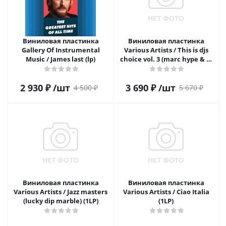
Виниловая пластинка
Виниловая пластинка
Gallery Of Instrumental
Various Artists / This is djs
Music / James last (lp)
choice vol. 3 (marc hype & dj
suspect) (2LP)
2 930
₽
/шт
3 690
₽
/шт
4 500
₽
5 670
₽
Виниловая пластинка
Виниловая пластинка
Various Artists / Jazz masters
Various Artists / Ciao Italia
(lucky dip marble) (1LP)
(1LP)