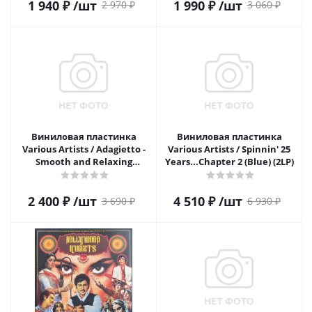
1 940
₽
/шт
1 990
₽
/шт
2 970
₽
3 060
₽
Виниловая пластинка
Виниловая пластинка
Various Artists / Adagietto -
Various Artists / Spinnin' 25
Smooth and Relaxing
Years...Chapter 2 (Blue) (2LP)
Classical Music (Silver) (1LP)
2 400
₽
/шт
4 510
₽
/шт
3 690
₽
6 930
₽