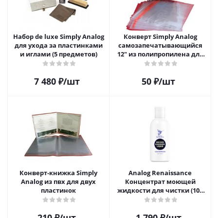
Набор de luxe Simply Analog
Конверт Simply Analog
для ухода за пластинками
самозапечатывающийся
и иглами (5 предметов)
12" из полипропилена для
пластинок
7 480
₽
/шт
50
₽
/шт
Конверт-книжка Simply
Analog Renaissance
Analog из пвх для двух
Концентрат моющей
пластинок
жидкости для чистки (100
мл)
210
₽
/шт
1 790
₽
/шт