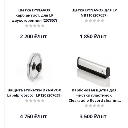
Щетка DYNAVOX
Щетка DYNAVOX для LP
карб.антист. для LP
NB110 (207637)
двухсторонняя (207307)
2 200
₽
/шт
1 850
₽
/шт
Защита этикетки DYNAVOX
Карбоновая щетка для
Labelprotector LP120 (207639)
чистки пластинок
Clearaudio Record cleaning
brush
4 750
₽
/шт
3 500
₽
/шт