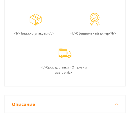
<b>Надежно упакуем</b>
<b>Официальный дилер</b>
<b>Срок доставки - Отгрузим
завтра</b>
Описание