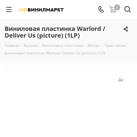
0
Виниловая пластинка Warlord /
Deliver Us (picture) (1LP)
Главная
-
Каталог
-
Виниловые пластинки
-
Метал.
-
Трэш-метал
-
Виниловая пластинка Warlord / Deliver Us (picture) (1LP)