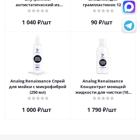
антистатический из
грампластинок 12"
полиэтилена для пластинок
(25шт)
1 040
₽
/шт
90
₽
/шт
Analog Renaissance Спрей
Analog Renaissance
для мойки с микрофиброй
Концентрат моющей
(250 мл)
жидкости для чистки (100
мл)
1 000
₽
/шт
1 790
₽
/шт