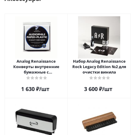
Analog Renaissance
Набор Analog Renaissance
Конверты внутренние
Rock Legacy Edition №2 для
бумажные с
очистки винила
антистатическим пакетом
для грампластинок 12"
1 630
₽
/шт
3 600
₽
/шт
Audiophile Paper+Plastic (25
шт)