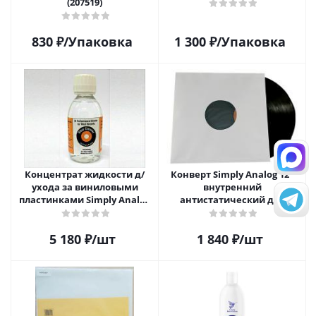
(207519)
830
₽
/Упаковка
1 300
₽
/Упаковка
Концентрат жидкости д/
Конверт Simply Analog 12"
ухода за виниловыми
внутренний
пластинками Simply Analog
антистатический для
200мл
пластинок (25шт)
5 180
₽
/шт
1 840
₽
/шт