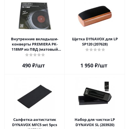
Внутренние вкладыши-
Щетка DYNAVOX для LP
конверты PREMIERA PK-
SP120 (207628)
118MP из ПВД (матовый
пластик) для 12" виниловых
пластинок 20 шт.
490
₽
/шт
1 950
₽
/шт
Салфетка-aнтистатик
Набор для чистки LP
DYNAVOX MFC5 set 5pcs
DYNAVOX SL (203920)