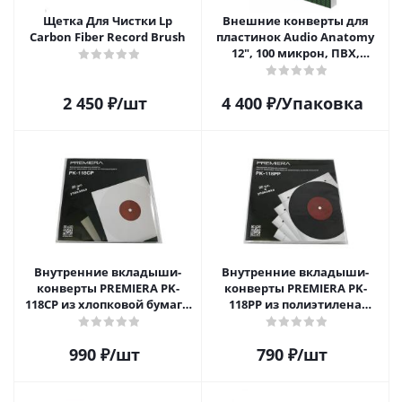
Щетка Для Чистки Lp
Внешние конверты для
Carbon Fiber Record Brush
пластинок Audio Anatomy
12", 100 микрон, ПВХ,
GATEFOLD (25 шт)
2 450
₽
/шт
4 400
₽
/Упаковка
Внутренние вкладыши-
Внутренние вкладыши-
конверты PREMIERA PK-
конверты PREMIERA PK-
118CP из хлопковой бумаги
118PP из полиэтилена
для 12" виниловых
высокой плотности для 12"
пластинок 20 шт.
виниловых пластинок 20
990
₽
/шт
790
₽
/шт
шт.