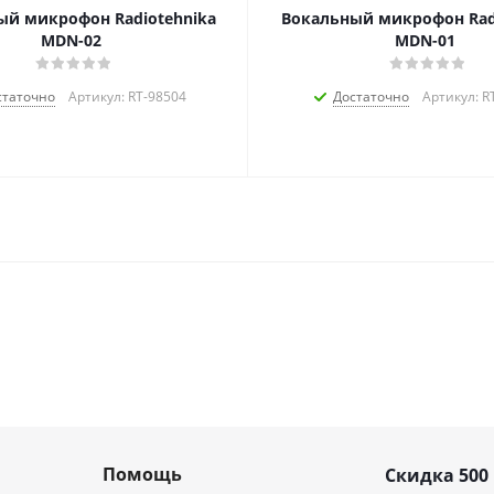
ый микрофон Radiotehnika
Вокальный микрофон Rad
MDN-02
MDN-01
статочно
Артикул: RT-98504
Достаточно
Артикул: R
Помощь
Скидка 500