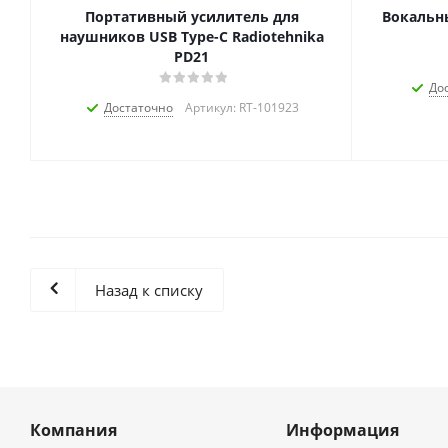
Портативный усилитель для
Вокальн
наушников USB Type-C Radiotehnika
PD21
До
Достаточно
Артикул: RT-101923
Назад к списку
Компания
Информация