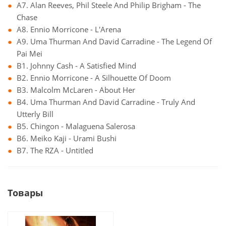
A7. Alan Reeves, Phil Steele And Philip Brigham - The
Chase
A8. Ennio Morricone - L'Arena
A9. Uma Thurman And David Carradine - The Legend Of
Pai Mei
B1. Johnny Cash - A Satisfied Mind
B2. Ennio Morricone - A Silhouette Of Doom
B3. Malcolm McLaren - About Her
B4. Uma Thurman And David Carradine - Truly And
Utterly Bill
B5. Chingon - Malaguena Salerosa
B6. Meiko Kaji - Urami Bushi
B7. The RZA - Untitled
Товары