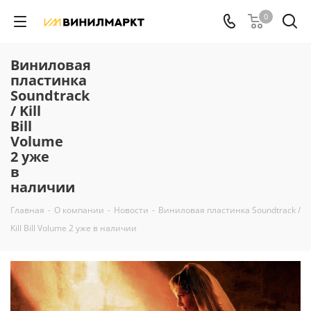
0
Виниловая
пластинка
Soundtrack
/ Kill
Bill
Volume
2 уже
в
наличии
Главная
-
О компании
-
Новости
-
Виниловая пластинка Soundtrack /
Kill Bill Volume 2 уже в наличии