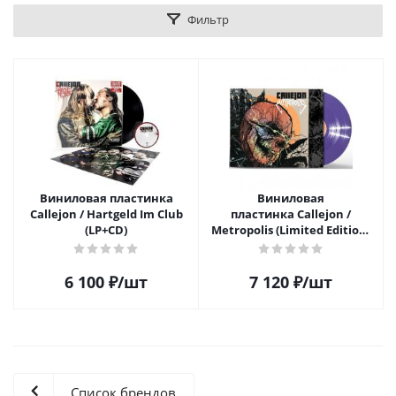
Фильтр
Виниловая пластинка
Виниловая
Callejon / Hartgeld Im Club
пластинка Callejon /
(LP+CD)
Metropolis (Limited Edition)
(Coloured Vinyl)(LP)
6 100
₽
/шт
7 120
₽
/шт
Список брендов