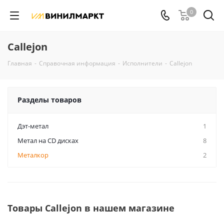
0
Callejon
Главная
-
Справочная информация
-
Исполнители
-
Callejon
Разделы товаров
Дэт-метал
1
Метал на CD дисках
8
Металкор
2
Товары Callejon в нашем магазине