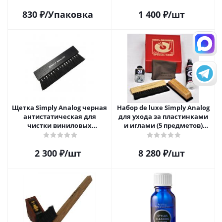
830
₽
/Упаковка
1 400
₽
/шт
Щетка Simply Analog черная
Набор de luxe Simply Analog
антистатическая для
для ухода за пластинками
чистки виниловых
и иглами (5 предметов)
пластинок
SAVC008
2 300
₽
/шт
8 280
₽
/шт