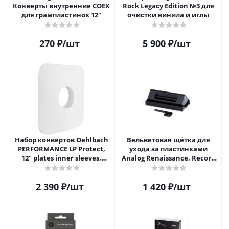
Конверты внутренние COEX
Rock Legacy Edition №3 для
для грампластинок 12"
очистки винила и иглы
270
₽
/шт
5 900
₽
/шт
Набор конвертов Oehlbach
Вельветовая щётка для
PERFORMANCE LP Protect,
ухода за пластинками
12" plates inner sleeves,
Analog Renaissance, Record
D1C2611
Velvet Brush, AR-7151, Black
2 390
₽
/шт
1 420
₽
/шт