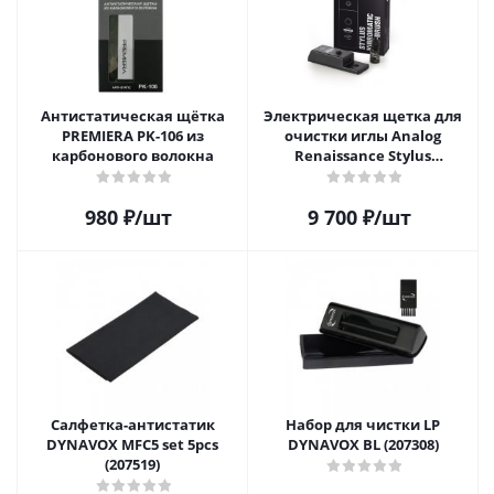
Антистатическая щётка
Электрическая щетка для
PREMIERA PK-106 из
очистки иглы Analog
карбонового волокна
Renaissance Stylus
Vibromatic Pro-Brush
980
₽
/шт
9 700
₽
/шт
Салфетка-aнтистатик
Набор для чистки LP
DYNAVOX MFC5 set 5pcs
DYNAVOX BL (207308)
(207519)