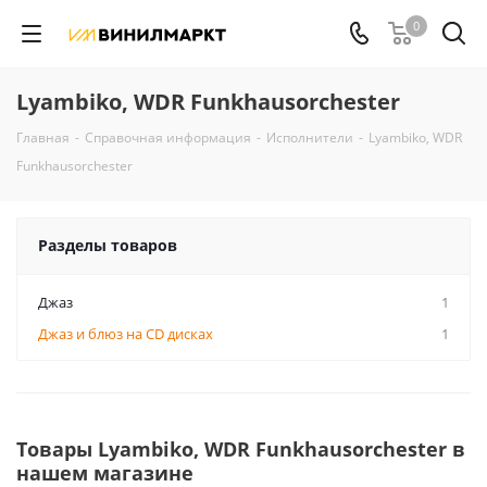
0
Lyambiko, WDR Funkhausorchester
Главная
-
Справочная информация
-
Исполнители
-
Lyambiko, WDR
Funkhausorchester
Разделы товаров
Джаз
1
Джаз и блюз на CD дисках
1
Товары Lyambiko, WDR Funkhausorchester в
нашем магазине