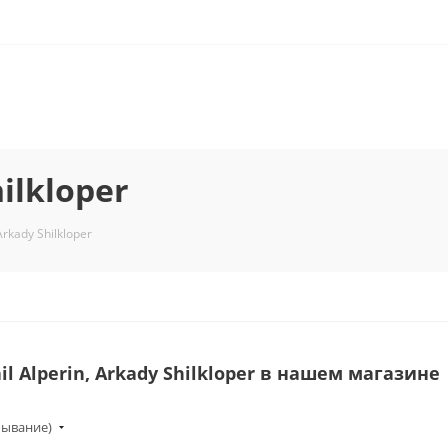
hilkloper
Arkady Shilkloper
l Alperin, Arkady Shilkloper в нашем магазине
бывание)