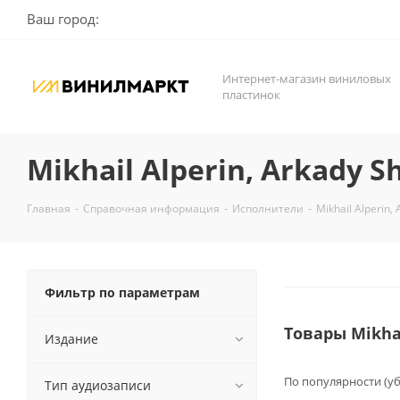
Ваш город:
Интернет-магазин виниловых
пластинок
Mikhail Alperin, Arkady S
Главная
-
Справочная информация
-
Исполнители
-
Mikhail Alperin, 
Фильтр по параметрам
Товары Mikhai
Издание
По популярности (у
Тип аудиозаписи