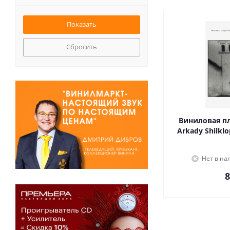
Сбросить
Виниловая пла
Arkady Shilklo
Нет в на
8