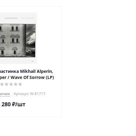
стинка Mikhail Alperin,
per / Wave Of Sorrow (LP)
личии
Артикул: W-81717
 280
₽
/шт