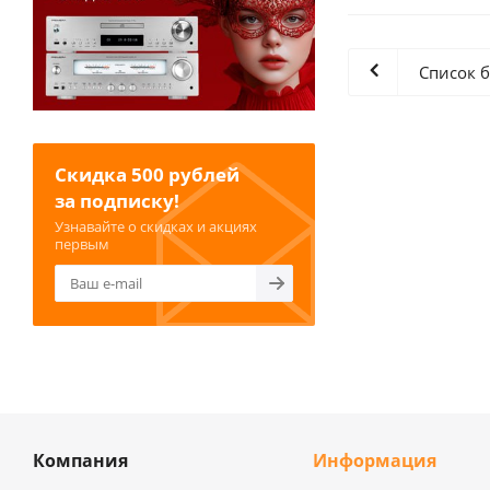
Список 
Скидка 500 рублей
за подписку!
Узнавайте о скидках и акциях
первым
Компания
Информация