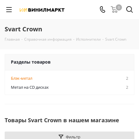
0
Svart Crown
Главная
-
Справочная информация
-
Исполнители
-
Svart Crown
Разделы товаров
Блэк-метал
2
Метал на CD дисках
2
Товары Svart Crown в нашем магазине
Фильтр