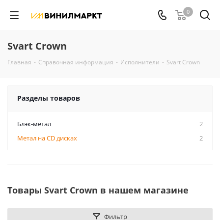
0
Svart Crown
Главная
-
Справочная информация
-
Исполнители
-
Svart Crown
Разделы товаров
Блэк-метал
2
Метал на CD дисках
2
Товары Svart Crown в нашем магазине
Фильтр