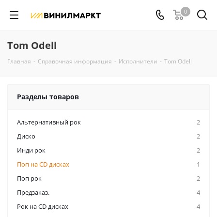
0
Tom Odell
Главная
-
Справочная информация
-
Исполнители
-
Tom Odell
Разделы товаров
Альтернативный рок
2
Диско
2
Инди рок
2
Поп на CD дисках
1
Поп рок
2
Предзаказ.
4
Рок на CD дисках
4