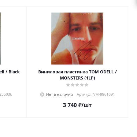
l / Black
Виниловая пластинка TOM ODELL /
MONSTERS (1LP)
2255036
Нет в наличии
Артикул: VM-9861091
3 740
₽
/шт