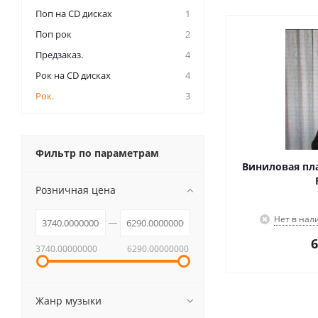
Поп на CD дисках
1
Поп рок
2
Предзаказ.
4
Рок на CD дисках
4
Рок.
3
Фильтр по параметрам
Виниловая пла
Розничная цена
Нет в нал
6
3740.00000000
6290.00000000
Жанр музыки