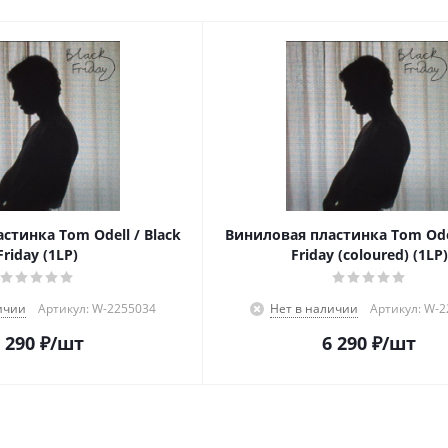
стинка Tom Odell / Black
Виниловая пластинка Tom Odel
Friday (1LP)
Friday (coloured) (1LP)
ичии
Артикул: W-2255034
Нет в наличии
Артикул: W-
 290
₽
/шт
6 290
₽
/шт