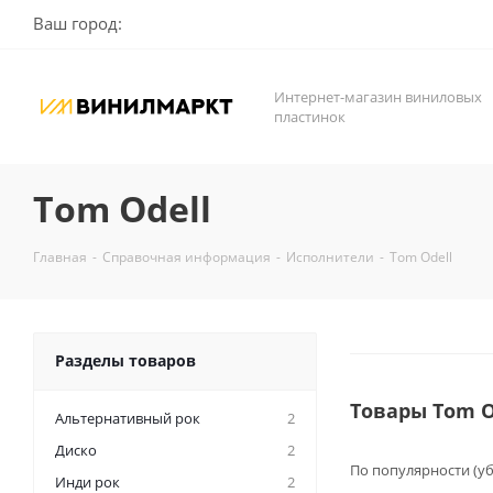
Ваш город:
Интернет-магазин виниловых
пластинок
Tom Odell
Главная
-
Справочная информация
-
Исполнители
-
Tom Odell
Разделы товаров
Товары Tom O
Альтернативный рок
2
Диско
2
По популярности (у
Инди рок
2