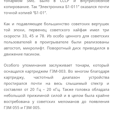
тонармом SME. Было в СССР и внутрисоюзное
копирование. Так “Электроника Б1-011” оказался почти
точной копией “Б1-01”.
Как и подавляющее большинство советских вертушек
той эпохи, первенец советского хайфая имел три
скорости 33, 45 и 78. Из особо ценного для советских
пользователей в проигрывателе были реализованы
автостоп, микролифт. Поворотный диск приводился в
движение пасиком.
Особого упоминания заслуживает тонарм, который
оснащался картриджем ГЗМ-003. Во многом благодаря
картриджу, частотный диапазон устройства
простирался почти на весь слышимый спектр и
составлял от 20 Гц – 20 кГц. Также головка обладала
небольшой прижимной силой и в целом была крайне
востребована у советских меломанов до появления
ГЗМ 055 и ГЗМ 005.