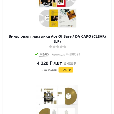
Виниловая пластинка Ace Of Base / DA CAPO (CLEAR)
(LP)
Мало
Артикул: M-398599
4 220
₽
/шт
6 480
₽
Экономия
2 260
₽