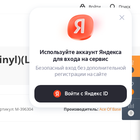
Войти
Поиск
nyl)(LP)
0
0
ртикул:
M-396304
Производитель:
Ace Of Base
0