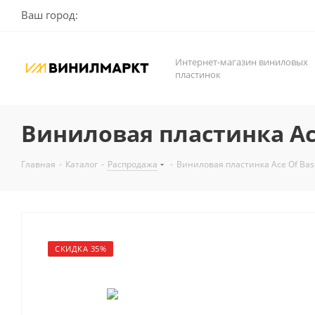
Ваш город:
Интернет-магазин виниловых
пластинок
Виниловая пластинка Ace 
Главная
-
Каталог
-
Распродажа
-
Виниловая пластинка Ace Of Base /
СКИДКА 35%