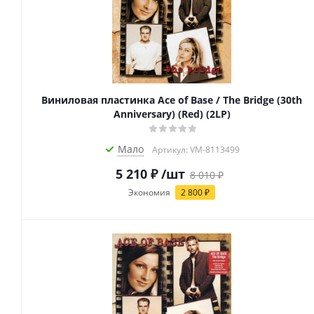
Виниловая пластинка Ace of Base / The Bridge (30th
Anniversary) (Red) (2LP)
Мало
Артикул: VM-8113499
5 210
₽
/шт
8 010
₽
Экономия
2 800
₽