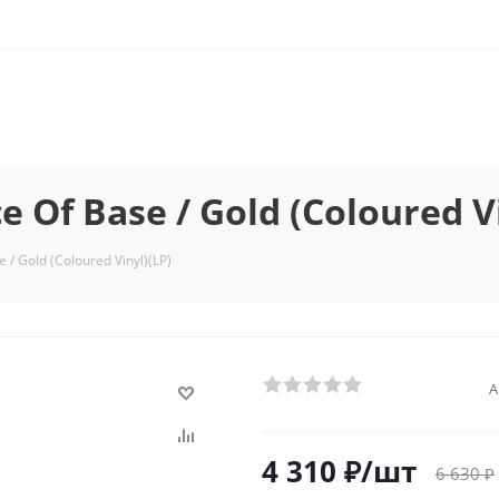
Of Base / Gold (Coloured Vi
 Gold (Coloured Vinyl)(LP)
А
4 310
₽
/шт
6 630
₽