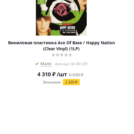
Виниловая пластинка Ace Of Base / Happy Nation
(Clear Vinyl) (1LP)
Мало
Артикул: M-381281
4 310
₽
/шт
6 630
₽
Экономия
2 320
₽