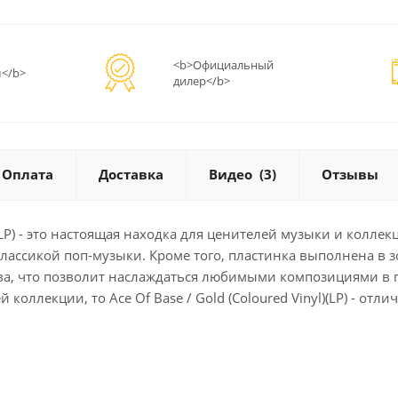
<b>Официальный
</b>
дилер</b>
Оплата
Доставка
Видео
(3)
Отзывы
l)(LP) - это настоящая находка для ценителей музыки и кол
 классикой поп-музыки. Кроме того, пластинка выполнена в 
тва, что позволит наслаждаться любимыми композициями в 
оллекции, то Ace Of Base / Gold (Coloured Vinyl)(LP) - отл