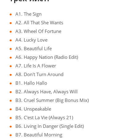
A1. The Sign
A2. All That She Wants
A3. Wheel Of Fortune
A4. Lucky Love
A5. Beautiful Life
A6. Happy Nation (Radio Edit)
A7. Life Is A Flower
A8. Don't Turn Around
B1. Hallo Hallo
B2. Always Have, Always Will
B3. Cruel Summer (Big Bonus Mix)
B4. Unspeakable
B5. C'est La Vie (Always 21)
B6. Living In Danger (Single Edit)
B7. Beautiful Morning