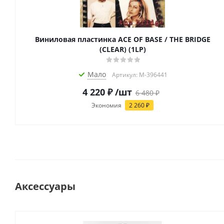
Виниловая пластинка ACE OF BASE / THE BRIDGE
(CLEAR) (1LP)
Мало
Артикул: M-396441
4 220
₽
/шт
6 480
₽
Экономия
2 260
₽
Аксессуары