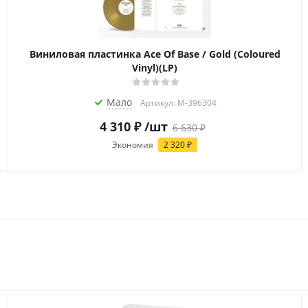
Виниловая пластинка Ace Of Base / Gold (Coloured
Vinyl)(LP)
Мало
Артикул: M-396304
4 310
₽
/шт
6 630
₽
Экономия
2 320
₽