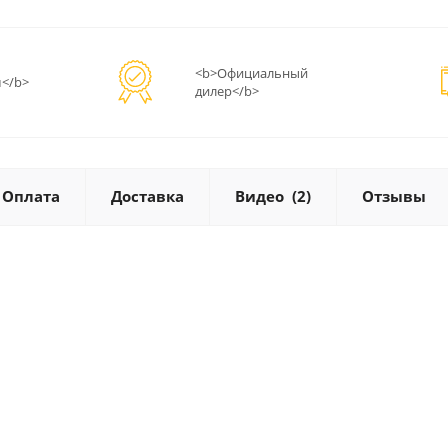
<b>Официальный
</b>
дилер</b>
Оплата
Доставка
Видео
(2)
Отзывы