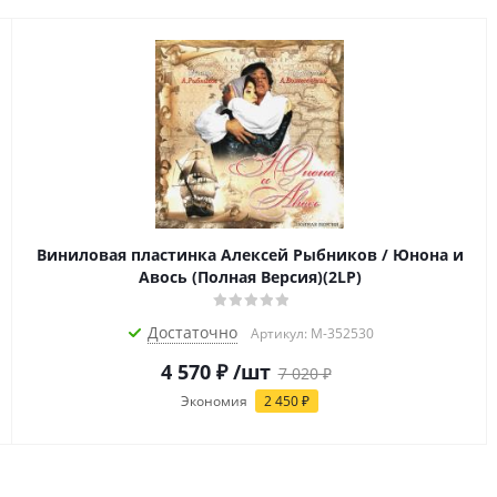
Виниловая пластинка Алексей Рыбников / Юнона и
Авось (Полная Версия)(2LP)
Достаточно
Артикул: M-352530
4 570
₽
/шт
7 020
₽
Экономия
2 450
₽