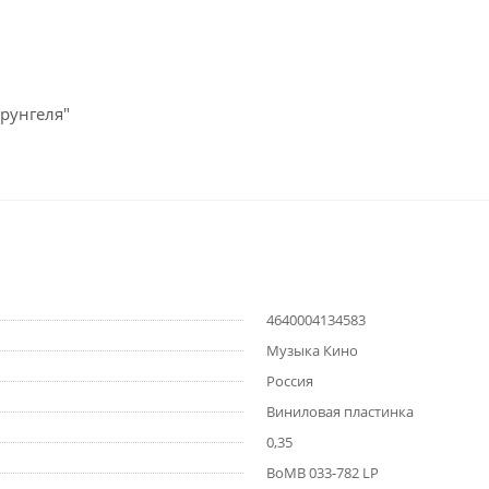
рунгеля"
4640004134583
Музыка Кино
Россия
Виниловая пластинка
0,35
BoMB 033-782 LP