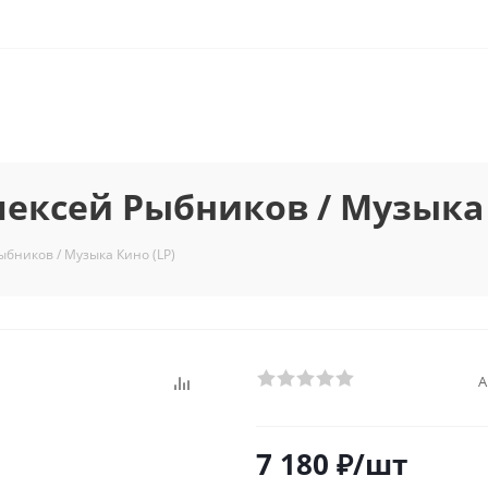
ексей Рыбников / Музыка 
бников / Музыка Кино (LP)
А
7 180
₽
/шт