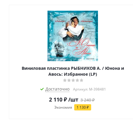
Виниловая пластинка РЫБНИКОВ А. / Юнона и
Авось: Избранное (LP)
Достаточно
Артикул: M-398481
2 110
₽
/шт
3 240
₽
Экономия
1 130
₽