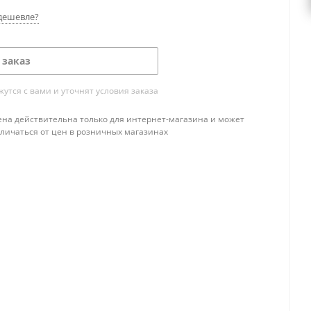
дешевле?
 заказ
тся с вами и уточнят условия заказа
ена действительна только для интернет-магазина и может
тличаться от цен в розничных магазинах