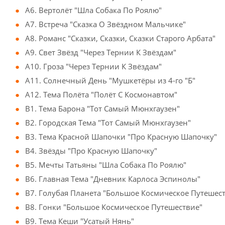
A6. Вертолёт "Шла Собака По Роялю"
A7. Встреча "Сказка О Звёздном Мальчике"
A8. Романс "Сказки, Сказки, Сказки Старого Арбата"
A9. Свет Звёзд "Через Тернии К Звёздам"
A10. Гроза "Через Тернии К Звёздам"
A11. Солнечный День "Мушкетёры из 4-го "Б"
A12. Тема Полёта "Полёт С Космонавтом"
B1. Тема Барона "Тот Самый Мюнхгаузен"
B2. Городская Тема "Тот Самый Мюнхгаузен"
B3. Тема Красной Шапочки "Про Красную Шапочку"
B4. Звёзды "Про Красную Шапочку"
B5. Мечты Татьяны "Шла Собака По Роялю"
B6. Главная Тема "Дневник Карлоса Эспинолы"
B7. Голубая Планета "Большое Космическое Путешес
B8. Гонки "Большое Космическое Путешествие"
B9. Тема Кеши "Усатый Нянь"