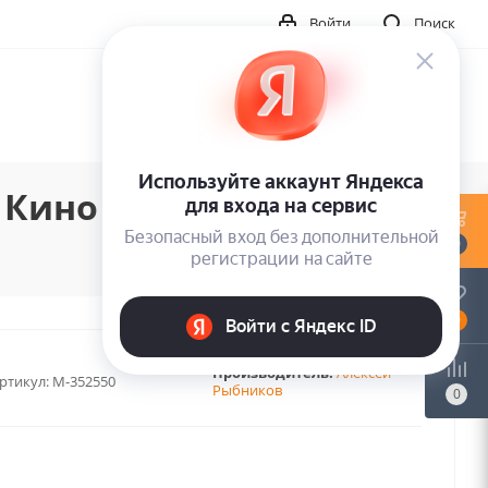
Войти
Поиск
Кино (LP)
0
0
Производитель:
Алексей
ртикул:
M-352550
Рыбников
0