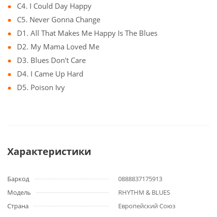
C4. I Could Day Happy
C5. Never Gonna Change
D1. All That Makes Me Happy Is The Blues
D2. My Mama Loved Me
D3. Blues Don't Care
D4. I Came Up Hard
D5. Poison Ivy
Характеристики
Баркод
0888837175913
Модель
RHYTHM & BLUES
Страна
Европейский Союз