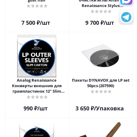
goat hair
очистки иглы Analog
Renaissance Stylus
Vibromatic Pro-Brush
7 500
₽
/шт
9 700
₽
/шт
Analog Renaissance
Пакеты DYNAVOX для LP set
Конверты внешние для
50pcs (207590)
грампластинок 12" Slim
Carton (25 шт)
990
₽
/шт
3 650
₽
/Упаковка