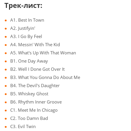
Трек-лист:
A1. Best In Town
A2. Justifyin'
A3. I Go By Feel
A4. Messin' With The Kid
A5. What's Up With That Woman
B1. One Day Away
B2. Well I Done Got Over It
B3. What You Gonna Do About Me
B4. The Devil's Daughter
B5. Whiskey Ghost
B6. Rhythm Inner Groove
C1. Meet Me In Chicago
C2. Too Damn Bad
C3. Evil Twin