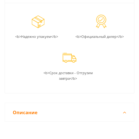
<b>Надежно упакуем</b>
<b>Официальный дилер</b>
<b>Срок доставки - Отгрузим
завтра</b>
Описание