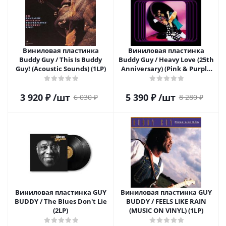
Виниловая пластинка
Виниловая пластинка
Buddy Guy / This Is Buddy
Buddy Guy / Heavy Love (25th
Guy! (Acoustic Sounds) (1LP)
Anniversary) (Pink & Purple
Marbled) (2LP)
3 920
₽
/шт
5 390
₽
/шт
6 030
₽
8 280
₽
Виниловая пластинка GUY
Виниловая пластинка GUY
BUDDY / The Blues Don't Lie
BUDDY / FEELS LIKE RAIN
(2LP)
(MUSIC ON VINYL) (1LP)