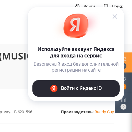
Войти
Поиск
(MUSIC ON VINYL)
0
0
0
ртикул:
B-6201596
Производитель:
Buddy Guy