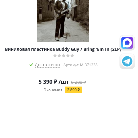
Виниловая пластинка Buddy Guy / Bring 'Em In (2LP)
Достаточно
Артикул: M-371238
5 390
₽
/шт
8 280
₽
Экономия
2 890
₽