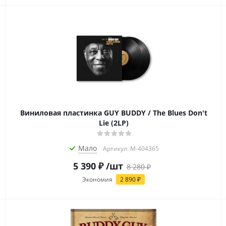
Виниловая пластинка GUY BUDDY / The Blues Don't
Lie (2LP)
Мало
Артикул: M-404365
5 390
₽
/шт
8 280
₽
Экономия
2 890
₽