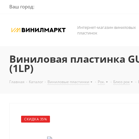
Ваш город:
Интернет-магазин виниловых
пластинок
Виниловая пластинка GUY
(1LP)
Главная
-
Каталог
-
Виниловые пластинки
-
Рок.
-
Блюз рок
-
СКИДКА 35%