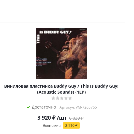
Виниловая пластинка Buddy Guy / This Is Buddy Guy!
(Acoustic Sounds) (1LP)
Достаточно
Артикул: VM-7265765
3 920
₽
/шт
6 030
₽
Экономия
2 110
₽