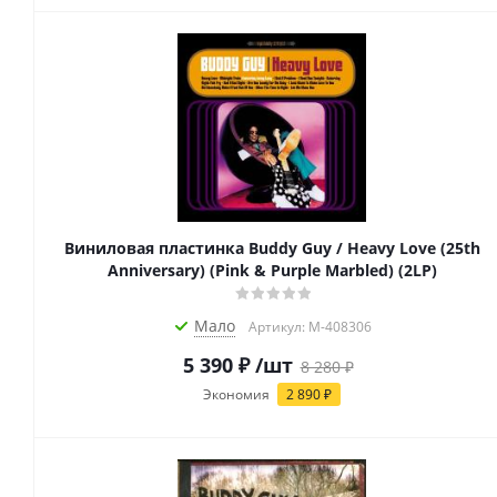
Виниловая пластинка Buddy Guy / Heavy Love (25th
Anniversary) (Pink & Purple Marbled) (2LP)
Мало
Артикул: M-408306
5 390
₽
/шт
8 280
₽
Экономия
2 890
₽