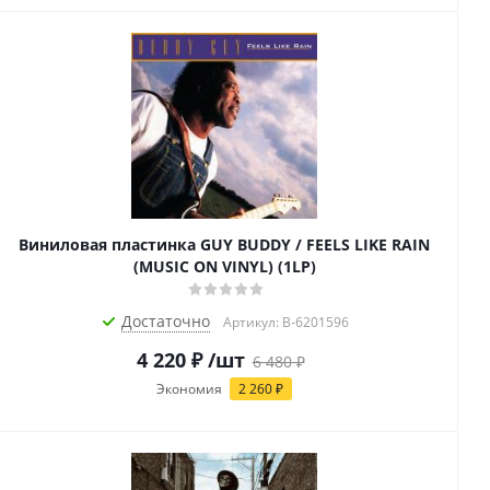
Виниловая пластинка GUY BUDDY / FEELS LIKE RAIN
(MUSIC ON VINYL) (1LP)
Достаточно
Артикул: B-6201596
4 220
₽
/шт
6 480
₽
Экономия
2 260
₽