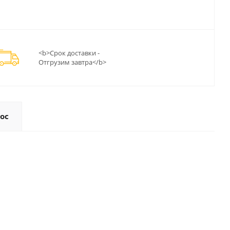
<b>Срок доставки -
Отгрузим завтра</b>
ос