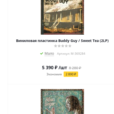
Виниловая пластинка Buddy Guy / Sweet Tea (2LP)
Мало
Артикул: M-369284
5 390
₽
/шт
8 280
₽
Экономия
2 890
₽