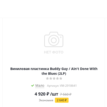
Виниловая пластинка Buddy Guy / Ain't Done With
the Blues (2LP)
Мало
Артикул: VM-2918641
4 920
₽
/шт
7 560
₽
Экономия
2 640
₽