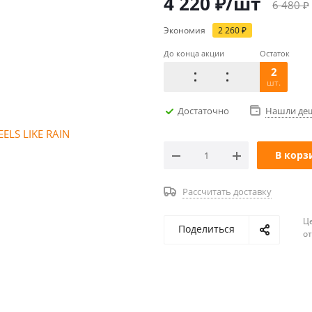
4 220
₽
/шт
6 480
₽
Экономия
2 260
₽
До конца акции
Остаток
2
шт.
Достаточно
Нашли де
В корз
Рассчитать доставку
Ц
Поделиться
о