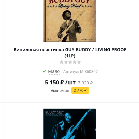
Виниловая пластинка GUY BUDDY / LIVING PROOF
(1LP)
Мало
Артикул: M-360807
5 150
₽
/шт
7 920
₽
Экономия
2 770
₽