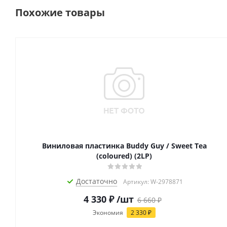
Похожие товары
Виниловая пластинка Buddy Guy / Sweet Tea
(coloured) (2LP)
Достаточно
Артикул: W-2978871
4 330
₽
/шт
6 660
₽
Экономия
2 330
₽