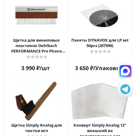
Щетка для виниловых
Пакеты DYNAVOX для LP set
пластинок Oehlbach
50pcs (207590)
PERFORMANCE Pro Phono
Brush, Record Brush,
D1C2614
3 990
₽
/шт
3 650
₽
/Упаковка
Щетка Simply Analog для
Конверт Simply Analog 12"
чистки игл
внешний из