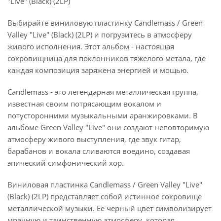
"Live" (Black) (2LP)
Выбирайте виниловую пластинку Candlemass / Green
Valley "Live" (Black) (2LP) и погрузитесь в атмосферу
живого исполнения. Этот альбом - настоящая
сокровищница для поклонников тяжелого метала, где
каждая композиция заряжена энергией и мощью.
Candlemass - это легендарная металлическая группа,
известная своим потрясающим вокалом и
потусторонними музыкальными аранжировками. В
альбоме Green Valley "Live" они создают неповторимую
атмосферу живого выступления, где звук гитар,
барабанов и вокала сливаются воедино, создавая
эпический симфонический хор.
Виниловая пластинка Candlemass / Green Valley "Live"
(Black) (2LP) представляет собой истинное сокровище
металлической музыки. Ее черный цвет символизирует
мрачную и таинственную атмосферу, которая