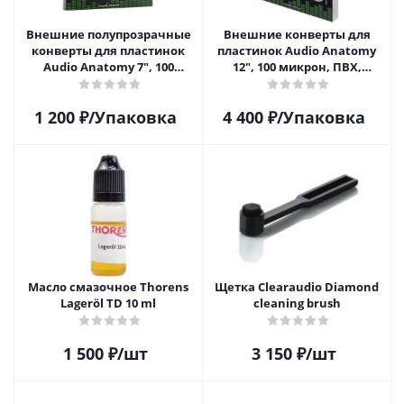
Внешние полупрозрачные
Внешние конверты для
конверты для пластинок
пластинок Audio Anatomy
Audio Anatomy 7", 100
12", 100 микрон, ПВХ,
микрон, полиэтилен (50 шт)
GATEFOLD (25 шт)
1 200
₽
/Упаковка
4 400
₽
/Упаковка
Масло смазочное Thorens
Щетка Clearaudio Diamond
Lageröl TD 10 ml
cleaning brush
1 500
₽
/шт
3 150
₽
/шт