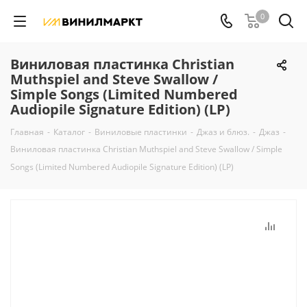
0
Виниловая пластинка Christian
Muthspiel and Steve Swallow /
Simple Songs (Limited Numbered
Audiopile Signature Edition) (LP)
Главная
-
Каталог
-
Виниловые пластинки
-
Джаз и блюз.
-
Джаз
-
Виниловая пластинка Christian Muthspiel and Steve Swallow / Simple
Songs (Limited Numbered Audiopile Signature Edition) (LP)