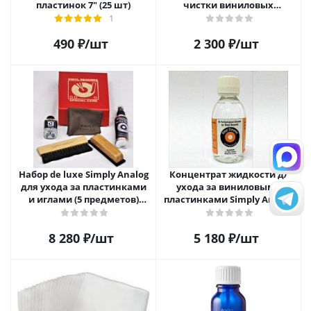
пластинок 7" (25 шт)
чистки виниловых
пластинок
1
490
₽
/шт
2 300
₽
/шт
Набор de luxe Simply Analog
Концентрат жидкости д/
для ухода за пластинками
ухода за виниловыми
и иглами (5 предметов)
пластинками Simply Analog
SAVC008
200мл
8 280
₽
/шт
5 180
₽
/шт