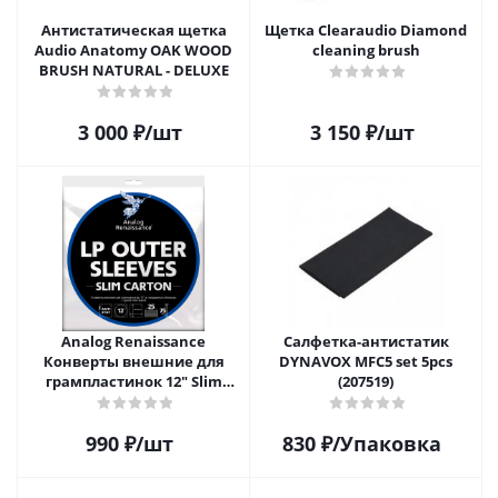
Антистатическая щетка
Щетка Clearaudio Diamond
Audio Anatomy OAK WOOD
cleaning brush
BRUSH NATURAL - DELUXE
3 000
₽
/шт
3 150
₽
/шт
Analog Renaissance
Салфетка-aнтистатик
Конверты внешние для
DYNAVOX MFC5 set 5pcs
грампластинок 12" Slim
(207519)
Carton (25 шт)
990
₽
/шт
830
₽
/Упаковка