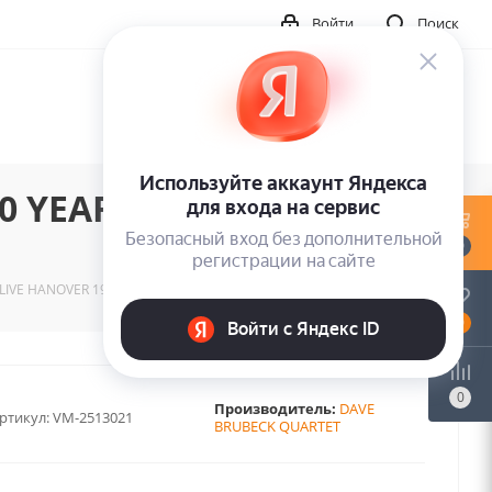
Войти
Поиск
0 YEARS JAZZ EDITION
0
 LIVE HANOVER 1958 (3LP)
0
0
Производитель:
DAVE
ртикул:
VM-2513021
BRUBECK QUARTET