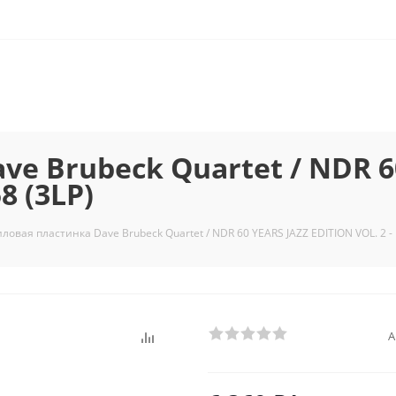
e Brubeck Quartet / NDR 6
8 (3LP)
ловая пластинка Dave Brubeck Quartet / NDR 60 YEARS JAZZ EDITION VOL. 2 -
А