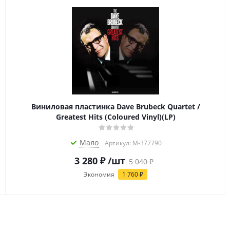
Виниловая пластинка Dave Brubeck Quartet /
Greatest Hits (Coloured Vinyl)(LP)
Мало
Артикул: M-377790
3 280
₽
/шт
5 040
₽
Экономия
1 760
₽