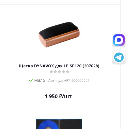
Щетка DYNAVOX для LP SP120 (207628)
Мало
Артикул: ART-200005957
1 950
₽
/шт