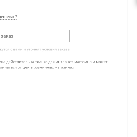
дешевле?
 заказ
тся с вами и уточнят условия заказа
ена действительна только для интернет-магазина и может
тличаться от цен в розничных магазинах