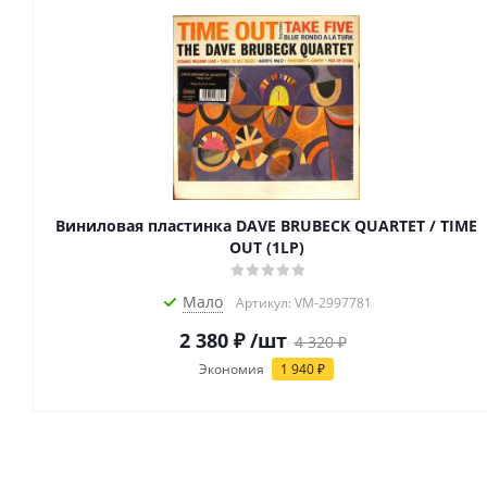
Виниловая пластинка DAVE BRUBECK QUARTET / TIME
OUT (1LP)
Мало
Артикул: VM-2997781
2 380
₽
/шт
4 320
₽
Экономия
1 940
₽