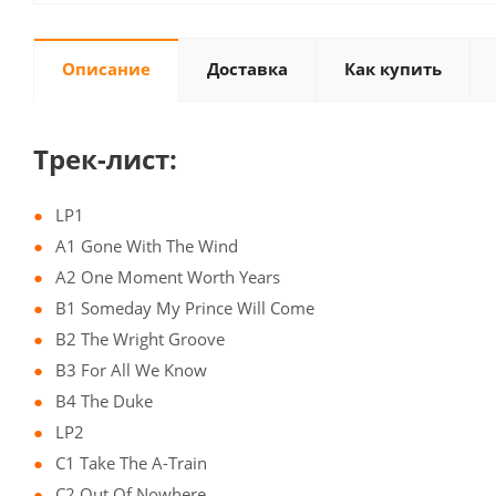
Описание
Доставка
Как купить
Трек-лист:
LP1
A1 Gone With The Wind
A2 One Moment Worth Years
B1 Someday My Prince Will Come
B2 The Wright Groove
B3 For All We Know
B4 The Duke
LP2
C1 Take The A-Train
C2 Out Of Nowhere