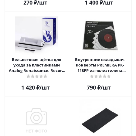
270
₽
/шт
1 400
₽
/шт
Вельветовая щётка для
Внутренние вкладыши-
ухода за пластинками
конверты PREMIERA PK-
Analog Renaissance, Record
118PP из полиэтилена
Velvet Brush, AR-7152, White
высокой плотности для 12"
виниловых пластинок 20
1 420
₽
/шт
790
₽
/шт
шт.