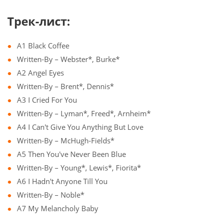
Трек-лист:
A1 Black Coffee
Written-By – Webster*, Burke*
A2 Angel Eyes
Written-By – Brent*, Dennis*
A3 I Cried For You
Written-By – Lyman*, Freed*, Arnheim*
A4 I Can't Give You Anything But Love
Written-By – McHugh-Fields*
A5 Then You've Never Been Blue
Written-By – Young*, Lewis*, Fiorita*
A6 I Hadn't Anyone Till You
Written-By – Noble*
A7 My Melancholy Baby