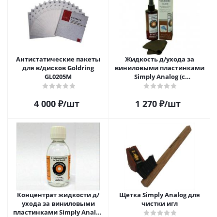
Антистатические пакеты
Жидкость д/ухода за
для в/дисков Goldring
виниловыми пластинками
GL0205M
Simply Analog (с
распылителем, 200 мл) и
салфетка
4 000
₽
/шт
1 270
₽
/шт
Концентрат жидкости д/
Щетка Simply Analog для
ухода за виниловыми
чистки игл
пластинками Simply Analog