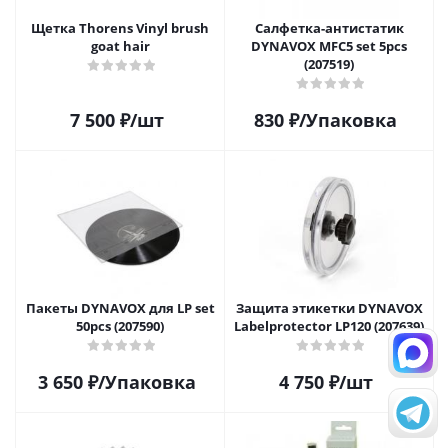
Щетка Thorens Vinyl brush
Салфетка-aнтистатик
goat hair
DYNAVOX MFC5 set 5pcs
(207519)
7 500
₽
/шт
830
₽
/Упаковка
Пакеты DYNAVOX для LP set
Защита этикетки DYNAVOX
50pcs (207590)
Labelprotector LP120 (207639)
3 650
₽
/Упаковка
4 750
₽
/шт