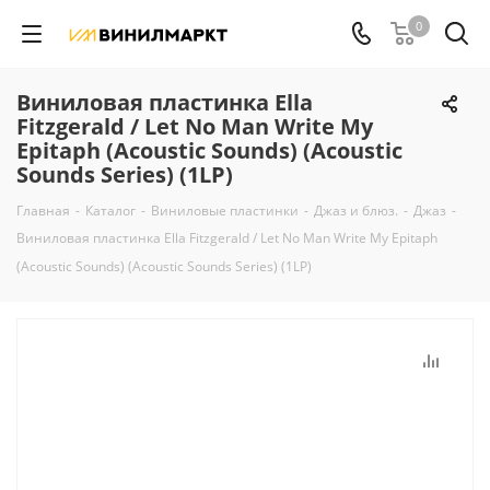
0
Виниловая пластинка Ella
Fitzgerald / Let No Man Write My
Epitaph (Acoustic Sounds) (Acoustic
Sounds Series) (1LP)
Главная
-
Каталог
-
Виниловые пластинки
-
Джаз и блюз.
-
Джаз
-
Виниловая пластинка Ella Fitzgerald / Let No Man Write My Epitaph
(Acoustic Sounds) (Acoustic Sounds Series) (1LP)