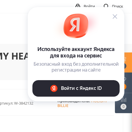
Войти
Поиск
Y HEAD (1LP)
0
0
Производитель:
HOLIDAY
ртикул:
W-3842132
BILLIE
0