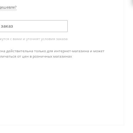
дешевле?
 заказ
тся с вами и уточнят условия заказа
ена действительна только для интернет-магазина и может
тличаться от цен в розничных магазинах