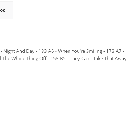
ос
- Night And Day - 183 A6 - When You're Smiling - 173 A7 -
ll The Whole Thing Off - 158 B5 - They Can't Take That Away