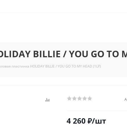
IDAY BILLIE / YOU GO TO M
ловая пластинка HOLIDAY BILLIE / YOU GO TO MY HEAD (1LP)
А
4 260
₽
/шт