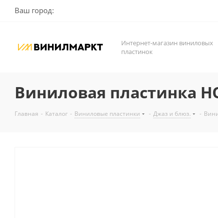
Ваш город:
Интернет-магазин виниловых
пластинок
Виниловая пластинка HOL
Главная
-
Каталог
-
Виниловые пластинки
-
Джаз и блюз.
-
Вини