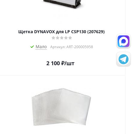
Щетка DYNAVOX для LP CSP130 (207629)
Мало
Артикул: ART-200005958
2 100
₽
/шт