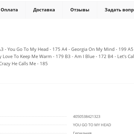
Оплата
Доставка
Отзывы
Задать вопр
 A3 - You Go To My Head - 175 A4 - Georgia On My Mind - 199 A5 
My Love To Keep Me Warm - 179 B3 - Am I Blue - 172 B4 - Let's Ca
Crazy He Calls Me - 185
4050538421323
YOU GO TO MY HEAD
Германия