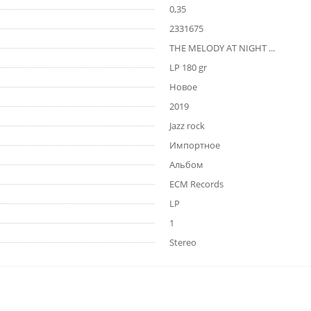
0,35
2331675
THE MELODY AT NIGHT ...
LP 180 gr
Новое
2019
Jazz rock
Импортное
Альбом
ECM Records
LP
1
Stereo