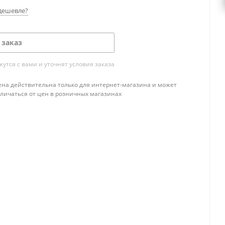
дешевле?
 заказ
тся с вами и уточнят условия заказа
ена действительна только для интернет-магазина и может
тличаться от цен в розничных магазинах