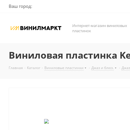
Ваш город:
Интернет-магазин виниловых
пластинок
Виниловая пластинка Keith
Главная
-
Каталог
-
Виниловые пластинки
-
Джаз и блюз.
-
Джа