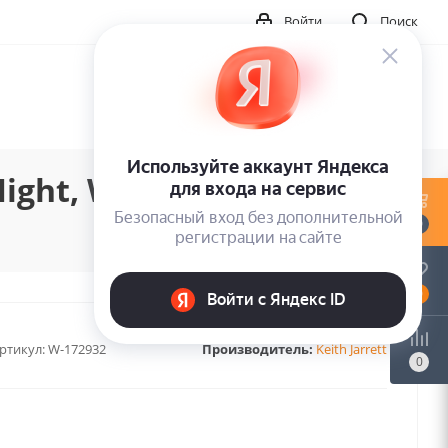
Войти
Поиск
ight, With You (LP)
0
0
ртикул:
W-172932
Производитель:
Keith Jarrett
0