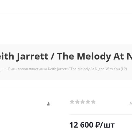
 Jarrett / The Melody At N
з
-
Виниловая пластинка Keith Jarrett / The Melody At Night, With You (LP)
А
12 600
₽
/шт