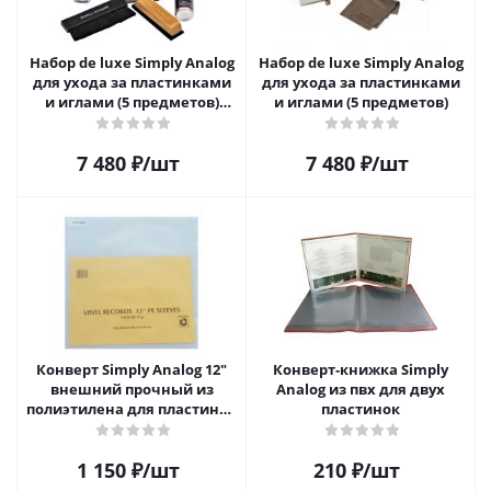
Набор de luxe Simply Analog
Набор de luxe Simply Analog
для ухода за пластинками
для ухода за пластинками
и иглами (5 предметов)
и иглами (5 предметов)
SAVC003
7 480
₽
/шт
7 480
₽
/шт
Конверт Simply Analog 12"
Конверт-книжка Simply
внешний прочный из
Analog из пвх для двух
полиэтилена для пластинок
пластинок
(25шт)
1 150
₽
/шт
210
₽
/шт