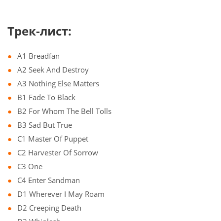
Трек-лист:
A1 Breadfan
A2 Seek And Destroy
A3 Nothing Else Matters
B1 Fade To Black
B2 For Whom The Bell Tolls
B3 Sad But True
C1 Master Of Puppet
C2 Harvester Of Sorrow
C3 One
C4 Enter Sandman
D1 Wherever I May Roam
D2 Creeping Death