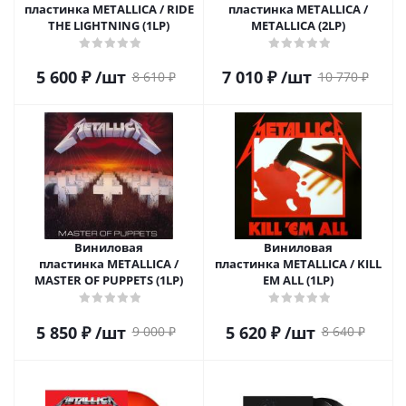
пластинка METALLICA / RIDE
пластинка METALLICA /
THE LIGHTNING (1LP)
METALLICA (2LP)
5 600
₽
/шт
7 010
₽
/шт
8 610
₽
10 770
₽
Виниловая
Виниловая
пластинка METALLICA /
пластинка METALLICA / KILL
MASTER OF PUPPETS (1LP)
EM ALL (1LP)
5 850
₽
/шт
5 620
₽
/шт
9 000
₽
8 640
₽