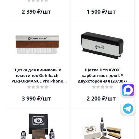
2 390
₽
/шт
1 500
₽
/шт
Щетка для виниловых
Щетка DYNAVOX
пластинок Oehlbach
карб.антист. для LP
PERFORMANCE Pro Phono
двухсторонняя (207307)
Brush, Record Brush,
D1C2614
3 990
₽
/шт
2 200
₽
/шт