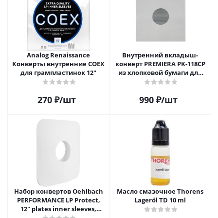
Analog Renaissance
Внутренний вкладыш-
Конверты внутренние COEX
конверт PREMIERA PK-118CP
для грампластинок 12"
из хлопковой бумаги для
12" виниловой пластинки 1
шт.
270
₽
/шт
990
₽
/шт
Набор конвертов Oehlbach
Масло смазочное Thorens
PERFORMANCE LP Protect,
Lageröl TD 10 ml
12" plates inner sleeves,
D1C2611