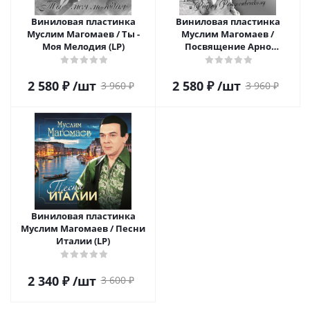
Виниловая пластинка
Виниловая пластинка
Муслим Магомаев / Ты -
Муслим Магомаев /
Моя Мелодия (LP)
Посвящение Арно
Бабаджаняну и Роберту
Рождественскому (LP)
2 580
₽
/шт
2 580
₽
/шт
3 960
₽
3 960
₽
Виниловая пластинка
Муслим Магомаев / Песни
Италии (LP)
2 340
₽
/шт
3 600
₽