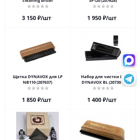
cleaning brush
SP120 (207628)
3 150
₽
/шт
1 950
₽
/шт
Щетка DYNAVOX для LP
Набор для чистки LP
NB110 (207637)
DYNAVOX BL (207308)
1 850
₽
/шт
1 400
₽
/шт