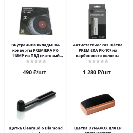
Внутренние вкладыши-
Антистатическая щётка
конверты PREMIERA PK-
PREMIERA PK-107 из
118MP из ПВД (матовый
карбонового волокна
пластик) для 12" виниловых
пластинок 20 шт.
490
₽
/шт
1 280
₽
/шт
Щетка Clearaudio Diamond
Щетка DYNAVOX для LP