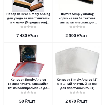
Набор de luxe Simply Analog
Щетка Simply Analog
для ухода за пластинками
коричневая бархатная
и иглами (5 предметов)
антистатическая для
SAVC005
чистки виниловых
пластинок
7 480
₽
/шт
2 300
₽
/шт
Конверт Simply Analog
Конверт Simply Analog 12"
самозапечатывающийся
внешний плотный из пвх
12" из полипропилена для
для пластинок (25шт)
пластинок
50
₽
/шт
2 070
₽
/шт