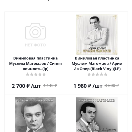
Виниловая пластинка
Виниловая пластинка
Муслим Магомаев / Синяя
Муслим Магомаев / Арии
вечность (lp)
Из Опер (Black Vinyl)(LP)
2 700
₽
/шт
1 980
₽
/шт
4 140
₽
3 600
₽