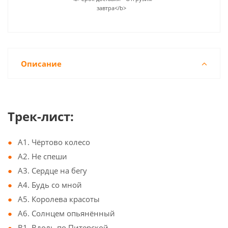
завтра</b>
Описание
Трек-лист:
A1. Чёртово колесо
A2. Не спеши
A3. Сердце на бегу
A4. Будь со мной
A5. Королева красоты
A6. Солнцем опьянённый
B1. Вдоль по Питерской