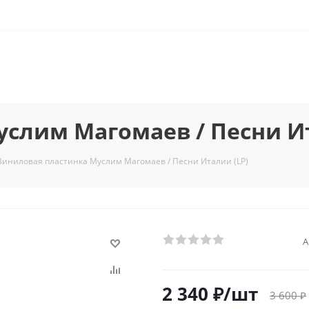
слим Магомаев / Песни Ит
Виниловая пластинка Муслим Магомаев / Песни Италии (LP)
А
2 340
₽
/шт
3 600
₽