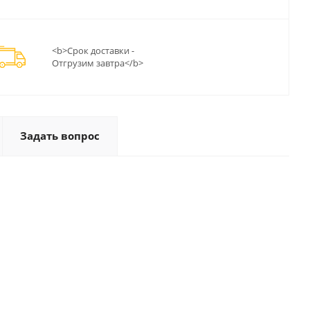
<b>Срок доставки -
Отгрузим завтра</b>
Задать вопрос