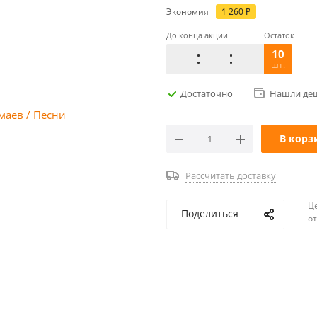
Экономия
1 260
₽
До конца акции
Остаток
10
шт.
Достаточно
Нашли де
В корз
Рассчитать доставку
Ц
Поделиться
о