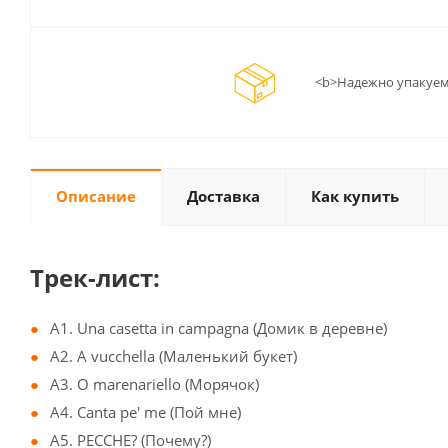
<b>Надежно упакуем
Описание
Доставка
Как купить
Трек-лист:
A1. Una casetta in campagna (Домик в деревне)
A2. A vucchella (Маленький букет)
A3. O marenariello (Морячок)
A4. Canta pe' me (Пой мне)
A5. PECCHE? (Почему?)