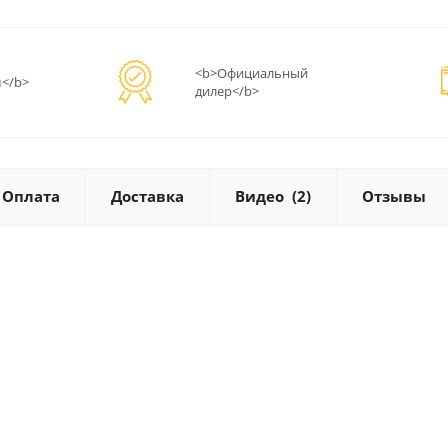
<b>Официальный
</b>
дилер</b>
Оплата
Доставка
Видео
(2)
Отзывы