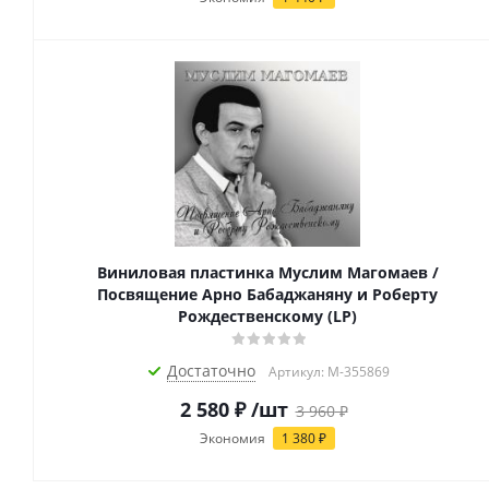
Виниловая пластинка Муслим Магомаев /
Посвящение Арно Бабаджаняну и Роберту
Рождественскому (LP)
Достаточно
Артикул: M-355869
2 580
₽
/шт
3 960
₽
Экономия
1 380
₽