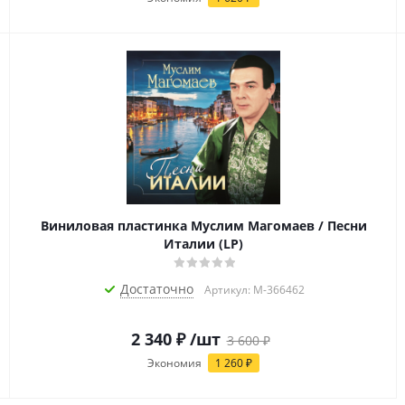
Виниловая пластинка Муслим Магомаев / Песни
Италии (LP)
Достаточно
Артикул: M-366462
2 340
₽
/шт
3 600
₽
Экономия
1 260
₽