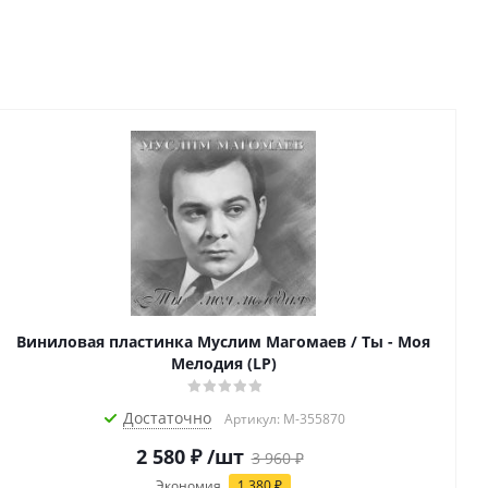
Виниловая пластинка Муслим Магомаев / Ты - Моя
Мелодия (LP)
Достаточно
Артикул: M-355870
2 580
₽
/шт
3 960
₽
Экономия
1 380
₽