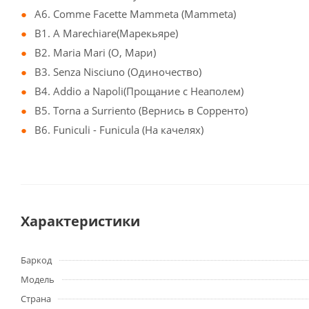
A6. Comme Facette Mammeta (Mammeta)
B1. A Marechiare(Марекьяре)
B2. Maria Mari (О, Мари)
B3. Senza Nisciuno (Одиночество)
B4. Addio a Napoli(Прощание с Неаполем)
B5. Torna a Surriento (Вернись в Сорренто)
B6. Funiculi - Funicula (На качелях)
Характеристики
Баркод
Модель
Страна