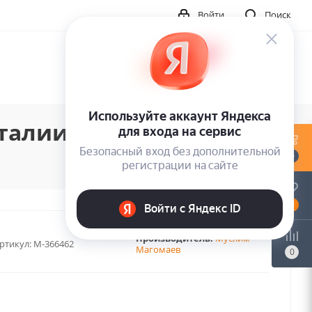
Войти
Поиск
алии (LP)
0
0
Производитель:
Муслим
ртикул:
M-366462
Магомаев
0