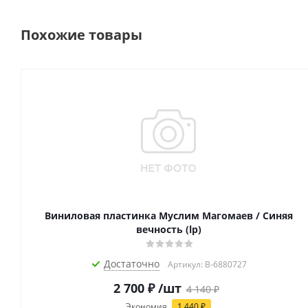
Похожие товары
Виниловая пластинка Муслим Магомаев / Синяя
вечность (lp)
Достаточно
Артикул: B-6880727
2 700
₽
/шт
4 140
₽
Экономия
1 440
₽