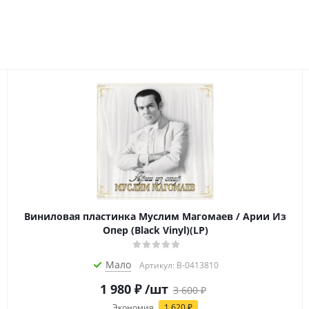
Виниловая пластинка Муслим Магомаев / Арии Из
Опер (Black Vinyl)(LP)
Мало
Артикул: B-0413810
1 980
₽
/шт
3 600
₽
Экономия
1 620
₽