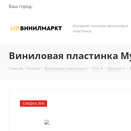
Ваш город:
Интернет-магазин виниловых
пластинок
Виниловая пластинка Му
Главная
-
Каталог
-
Виниловые пластинки
-
Поп.
-
Шансон
-
СКИДКА 35%