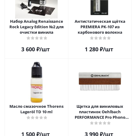
Набор Analog Renaissance
Антистатическая щётка
Rock Legacy Edition №2 для
PREMIERA PK-107 из
очистки винила
карбонового волокна
3 600
₽
/шт
1 280
₽
/шт
Масло смазочное Thorens
Щетка для виниловых
Lageröl TD 10 ml
пластинок Oehlbach
PERFORMANCE Pro Phono
Brush, Record Brush,
D1C2614
1 500
₽
/шт
3 990
₽
/шт