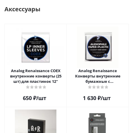
Аксессуары
Analog Renaissance COEX
Analog Renaissance
внутренние конверты (25
Конверты внутренние
шт) для пластинок 12"
бумажные с
антистатическим пакетом
для грампластинок 12"
650
₽
/шт
1 630
₽
/шт
Audiophile Paper+Plastic (25
шт)