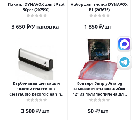
Пакеты DYNAVOX для LP set
Набор для чистки DYNAVOX
50pcs (207590)
BL (207675)
3 650
₽
/Упаковка
1 850
₽
/шт
Карбоновая щетка для
Конверт Simply Analog
чистки пластинок
самозапечатывающийся
Clearaudio Record cleaning
12" из полипропилена для
brush
пластинок
3 500
₽
/шт
50
₽
/шт