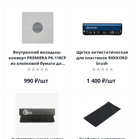
Внутренний вкладыш-
Щетка антистатическая
конверт PREMIERA PK-118CP
для пластинок REKKORD
из хлопковой бумаги для
brush
12" виниловой пластинки 1
шт.
990
₽
/шт
1 400
₽
/шт