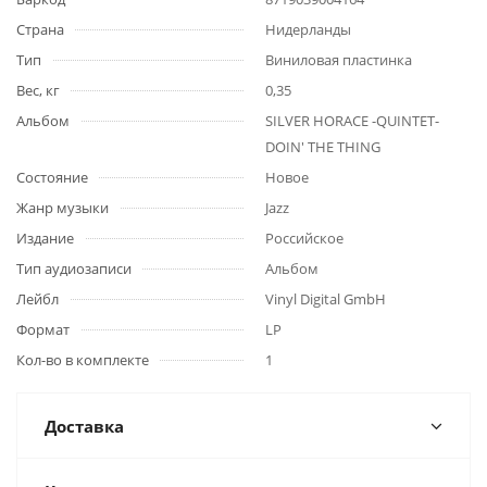
Страна
Нидерланды
Тип
Виниловая пластинка
Вес, кг
0,35
Альбом
SILVER HORACE -QUINTET-
DOIN' THE THING
Состояние
Новое
Жанр музыки
Jazz
Издание
Российское
Тип аудиозаписи
Альбом
Лейбл
Vinyl Digital GmbH
Формат
LP
Кол-во в комплекте
1
Доставка