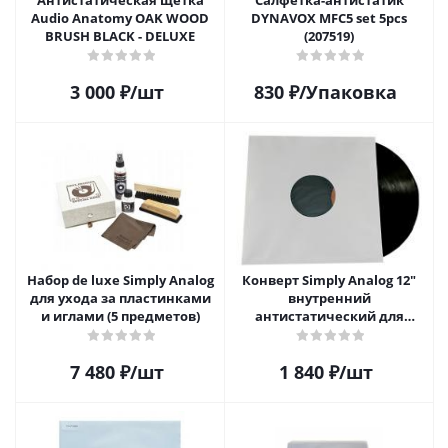
Антистатическая щетка
Салфетка-aнтистатик
Audio Anatomy OAK WOOD
DYNAVOX MFC5 set 5pcs
BRUSH BLACK - DELUXE
(207519)
3 000
₽
/шт
830
₽
/Упаковка
Набор de luxe Simply Analog
Конверт Simply Analog 12"
для ухода за пластинками
внутренний
и иглами (5 предметов)
антистатический для
пластинок (25шт)
7 480
₽
/шт
1 840
₽
/шт