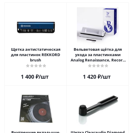
Щетка антистатическая
Вельветовая щётка для
для пластинок REKKORD
ухода за пластинками
brush
Analog Renaissance, Record
Velvet Brush, AR-7152, White
1 400
₽
/шт
1 420
₽
/шт
Внутренние вкладыши-
Щетка Clearaudio Diamond