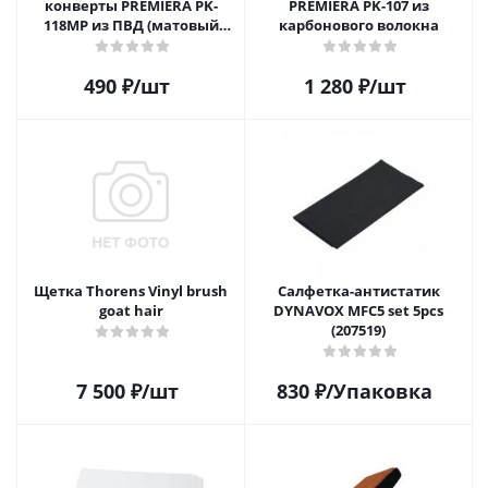
конверты PREMIERA PK-
PREMIERA PK-107 из
118MP из ПВД (матовый
карбонового волокна
пластик) для 12" виниловых
пластинок 20 шт.
490
₽
/шт
1 280
₽
/шт
Щетка Thorens Vinyl brush
Салфетка-aнтистатик
goat hair
DYNAVOX MFC5 set 5pcs
(207519)
7 500
₽
/шт
830
₽
/Упаковка