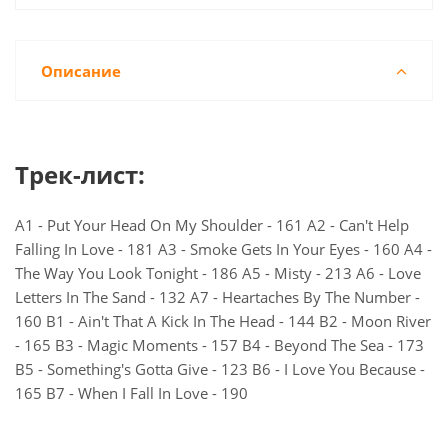
Описание
Трек-лист:
A1 - Put Your Head On My Shoulder - 161 A2 - Can't Help
Falling In Love - 181 A3 - Smoke Gets In Your Eyes - 160 A4 -
The Way You Look Tonight - 186 A5 - Misty - 213 A6 - Love
Letters In The Sand - 132 A7 - Heartaches By The Number -
160 B1 - Ain't That A Kick In The Head - 144 B2 - Moon River
- 165 B3 - Magic Moments - 157 B4 - Beyond The Sea - 173
B5 - Something's Gotta Give - 123 B6 - I Love You Because -
165 B7 - When I Fall In Love - 190