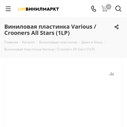
0
Виниловая пластинка Various /
Crooners All Stars (1LP)
Главная
-
Каталог
-
Виниловые пластинки
-
Джаз и блюз.
-
Виниловая пластинка Various / Crooners All Stars (1LP)