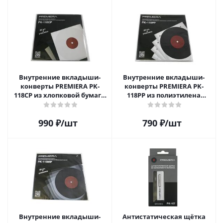
Внутренние вкладыши-
Внутренние вкладыши-
конверты PREMIERA PK-
конверты PREMIERA PK-
118CP из хлопковой бумаги
118PP из полиэтилена
для 12" виниловых
высокой плотности для 12"
пластинок 20 шт.
виниловых пластинок 20
990
₽
/шт
790
₽
/шт
шт.
Внутренние вкладыши-
Антистатическая щётка