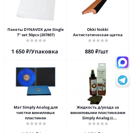
Пакеты DYNAVOX для Single
Okki Nokki
7" set 50pcs (207807)
Антистатическая щетка
1 650
₽
/Упаковка
880
₽
/шт
Мат Simply Analog для
Жидкость д/ухода за
чистки виниловых
виниловыми пластинками
пластинок
Simply Analog (с
распылителем, 200 мл) и
салфетка