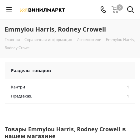
0
Emmylou Harris, Rodney Crowell
Главная
-
Справочная информация
-
Исполнители
-
Emmylou Harris,
Rodney Crowell
Разделы товаров
Кантри
1
Предзаказ.
1
Товары Emmylou Harris, Rodney Crowell в
нашем магазине