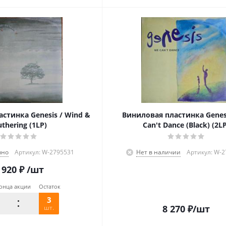
стинка Genesis / Wind &
Виниловая пластинка Genes
thering (1LP)
Can't Dance (Black) (2L
чно
Артикул: W-2795531
Нет в наличии
Артикул: W-
 920
₽
/шт
онца акции
Остаток
3
8 270
₽
/шт
шт.