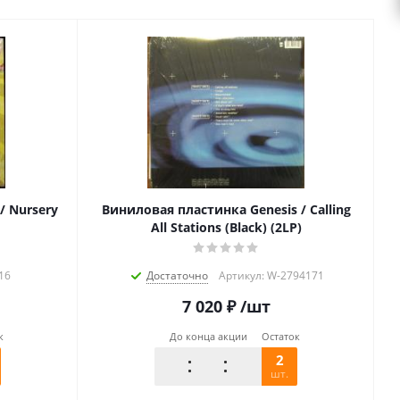
/ Nursery
Виниловая пластинка Genesis / Calling
All Stations (Black) (2LP)
16
Достаточно
Артикул: W-2794171
7 020
₽
/шт
к
До конца акции
Остаток
2
шт.