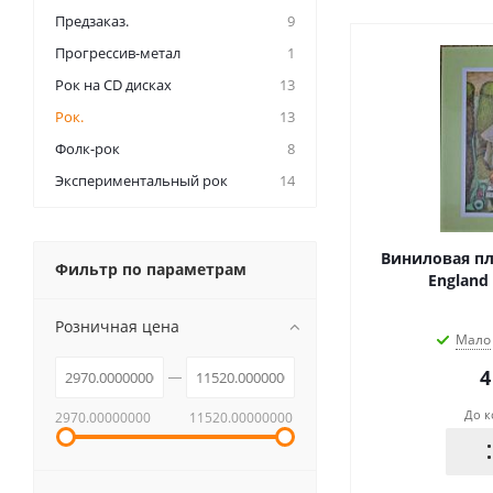
Предзаказ.
9
Прогрессив-метал
1
Рок на CD дисках
13
Рок.
13
Фолк-рок
8
Экспериментальный рок
14
Виниловая пла
Фильтр по параметрам
England 
Розничная цена
Мало
4
До к
2970.00000000
11520.00000000