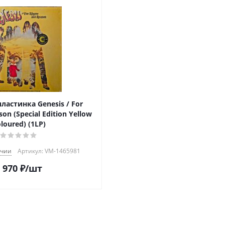
ластинка Genesis / For
n Yellow
loured) (1LP)
ичии
Артикул: VM-1465981
 970
₽
/шт