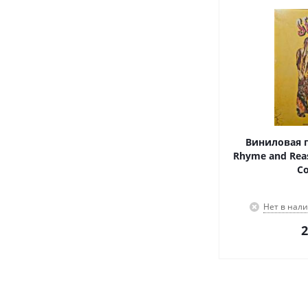
Виниловая п
Rhyme and Reason (Special Editio
Co
Нет в нал
2