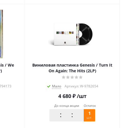
is / We
Виниловая пластинка Genesis / Turn It
P)
On Again: The Hits (2LP)
2794173
Мало
Артикул: W-9782654
4 680
₽
/шт
До конца акции
Остаток
1
шт.