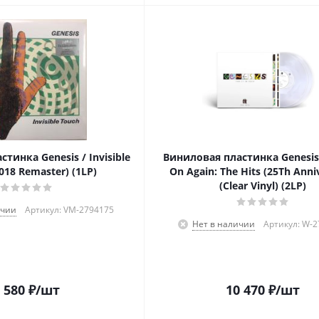
тинка Genesis / Invisible
Виниловая пластинка Genesis 
018 Remaster) (1LP)
On Again: The Hits (25Th Anni
(Clear Vinyl) (2LP)
ичии
Артикул: VM-2794175
Нет в наличии
Артикул: W-
 580
₽
/шт
10 470
₽
/шт