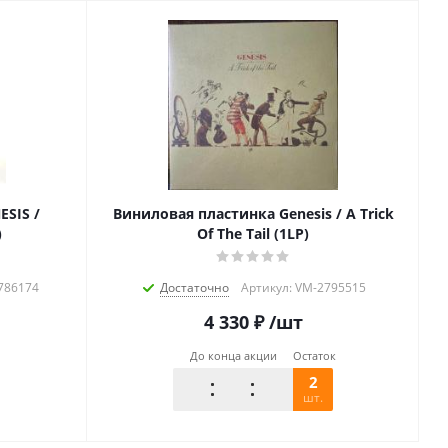
SIS /
Виниловая пластинка Genesis / A Trick
)
Of The Tail (1LP)
3786174
Достаточно
Артикул: VM-2795515
4 330
₽
/шт
До конца акции
Остаток
2
шт.