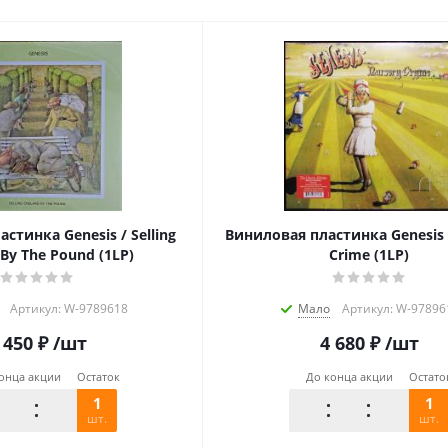
стинка Genesis / Selling
Виниловая пластинка Genesis 
By The Pound (1LP)
Crime (1LP)
Артикул: W-9789618
Мало
Артикул: W-97896
 450
₽
/шт
4 680
₽
/шт
онца акции
Остаток
До конца акции
Остато
1
1
шт.
шт.