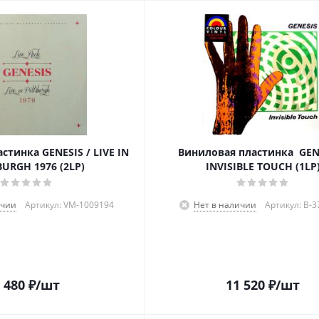
стинка GENESIS / LIVE IN
Виниловая пластинка GENE
BURGH 1976 (2LP)
INVISIBLE TOUCH (1LP
ичии
Артикул: VM-1009194
Нет в наличии
Артикул: B-
 480
₽
/шт
11 520
₽
/шт