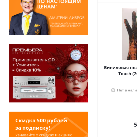
Виниловая плас
Touch (2
Нет в нал
Скидка 500 рублей
5
за подписку!
Узнавайте о скидках и акциях