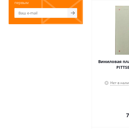
первым
Виниловая пла
PITTS
Нет в нал
7