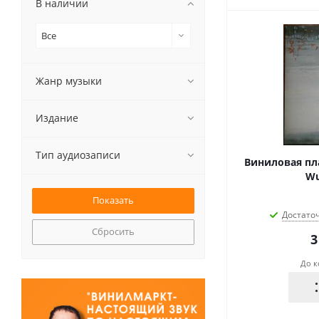
В наличии
Все
Жанр музыки
Издание
Тип аудиозаписи
Виниловая пла
Wu
Достато
Сбросить
3
До к