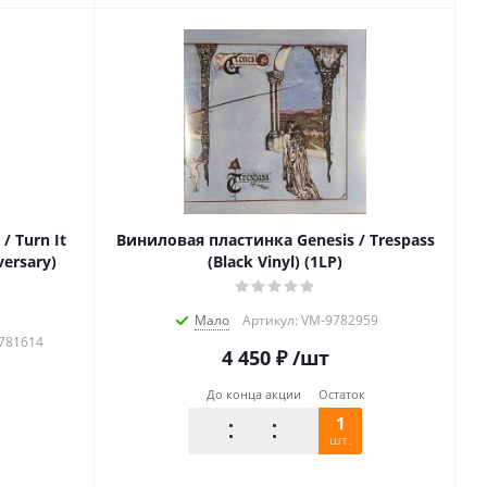
/ Turn It
Виниловая пластинка Genesis / Trespass
versary)
(Black Vinyl) (1LP)
Мало
Артикул: VM-9782959
2781614
4 450
₽
/шт
До конца акции
Остаток
1
шт.