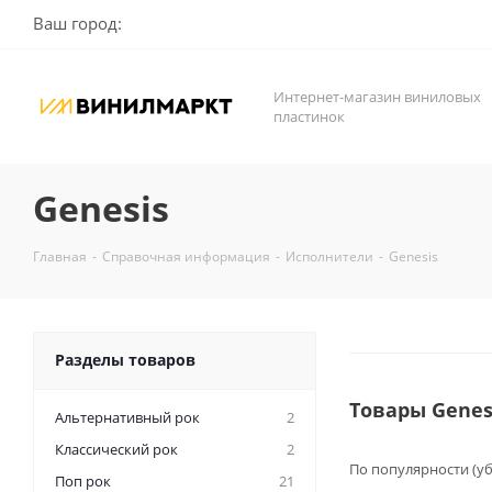
Ваш город:
Интернет-магазин виниловых
пластинок
Genesis
Главная
-
Справочная информация
-
Исполнители
-
Genesis
Разделы товаров
Товары Genes
Альтернативный рок
2
Классический рок
2
По популярности (у
Поп рок
21