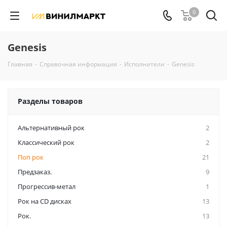
0
Genesis
Главная
-
Справочная информация
-
Исполнители
-
Genesis
Разделы товаров
Альтернативный рок
2
Классический рок
2
Поп рок
21
Предзаказ.
9
Прогрессив-метал
1
Рок на CD дисках
13
Рок.
13