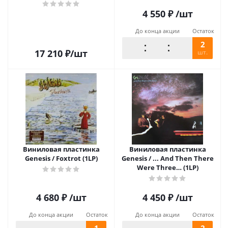
4 550
₽
/шт
До конца акции
Остаток
2
17 210
₽
/шт
шт.
Виниловая пластинка
Виниловая пластинка
Genesis / Foxtrot (1LP)
Genesis / ... And Then There
Were Three… (1LP)
4 680
₽
/шт
4 450
₽
/шт
До конца акции
Остаток
До конца акции
Остаток