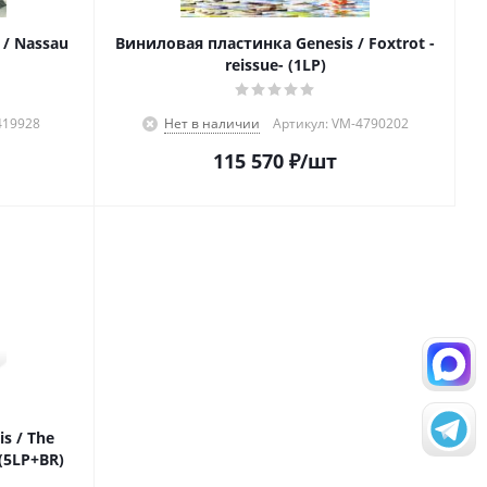
/ Nassau
Виниловая пластинка Genesis / Foxtrot -
reissue- (1LP)
419928
Нет в наличии
Артикул: VM-4790202
115 570
₽
/шт
s / The
(5LP+BR)