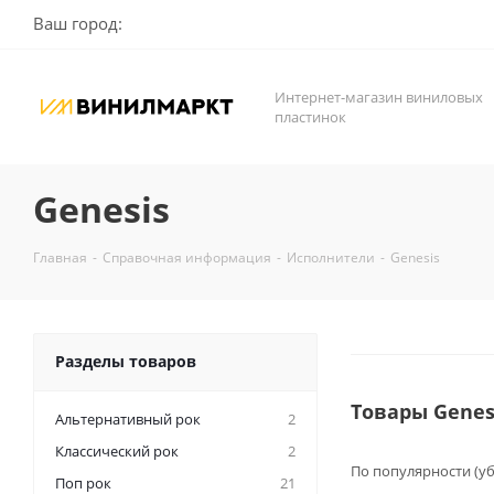
Ваш город:
Интернет-магазин виниловых
пластинок
Genesis
Главная
-
Справочная информация
-
Исполнители
-
Genesis
Разделы товаров
Товары Genes
Альтернативный рок
2
Классический рок
2
По популярности (у
Поп рок
21