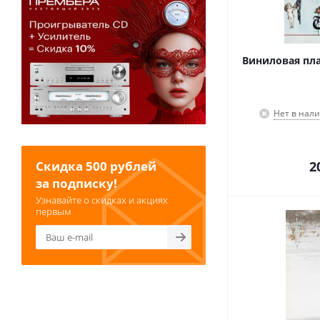
Виниловая плас
Нет в нал
Скидка 500 рублей
2
за подписку!
Узнавайте о скидках и акциях
первым