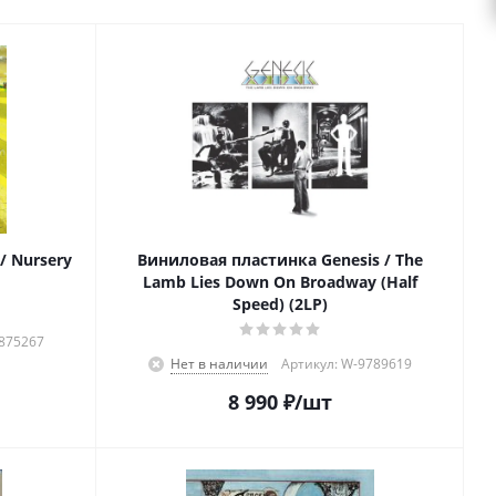
/ Nursery
Виниловая пластинка Genesis / The
Lamb Lies Down On Broadway (Half
Speed) (2LP)
8875267
Нет в наличии
Артикул: W-9789619
8 990
₽
/шт