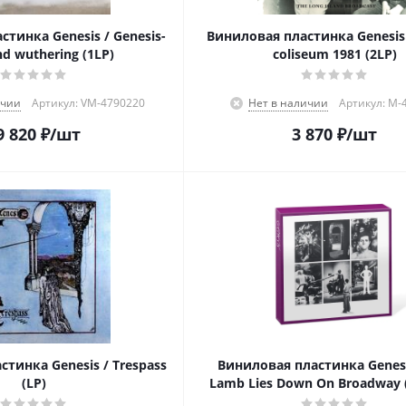
тинка Genesis / Genesis-
Виниловая пластинка Genesis 
d wuthering (1LP)
coliseum 1981 (2LP)
ичии
Артикул: VM-4790220
Нет в наличии
Артикул: M-
9 820
₽
/шт
3 870
₽
/шт
тинка Genesis / Trespass
Виниловая пластинка Genesi
(LP)
Lamb Lies Down On Broadway 