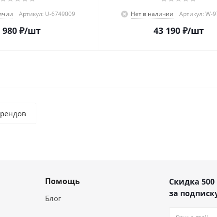
ичии
Артикул: U-6749009
Нет в наличии
Артикул: W-
 980
₽
/шт
43 190
₽
/шт
брендов
Помощь
Скидка 500
за подписку
Блог