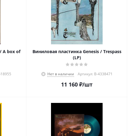
 A box of
Виниловая пластинка Genesis / Trespass
(LP)
418955
Нет в наличии
Артикул: B-4338471
11 160
₽
/шт