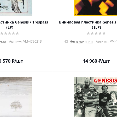
тинка Genesis / Trespass
Виниловая пластинка Genesis 
(LP)
(1LP)
ичии
Артикул: VM-4790213
Нет в наличии
Артикул: VM-
0 570
₽
/шт
14 960
₽
/шт