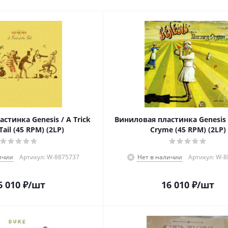
стинка Genesis / A Trick
Виниловая пластинка Genesis 
Tail (45 RPM) (2LP)
Cryme (45 RPM) (2LP)
ичии
Артикул: W-8875737
Нет в наличии
Артикул: W-
6 010
₽
/шт
16 010
₽
/шт