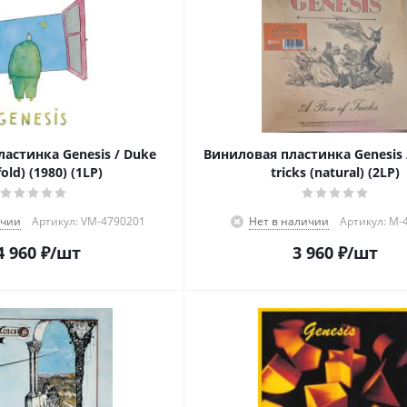
астинка Genesis / Duke
Виниловая пластинка Genesis /
fold) (1980) (1LP)
tricks (natural) (2LP)
ичии
Артикул: VM-4790201
Нет в наличии
Артикул: M-
4 960
₽
/шт
3 960
₽
/шт