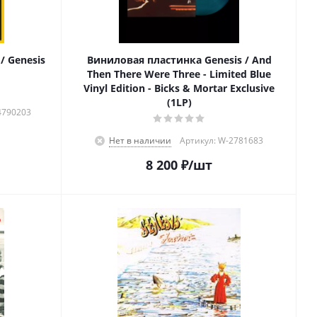
/ Genesis
Виниловая пластинка Genesis / And
Then There Were Three - Limited Blue
Vinyl Edition - Bicks & Mortar Exclusive
(1LP)
4790203
Нет в наличии
Артикул: W-2781683
8 200
₽
/шт