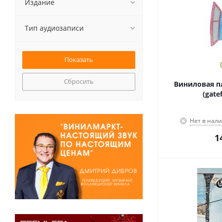
Издание
Тип аудиозаписи
Сбросить
Виниловая пл
(gate
Нет в нал
1