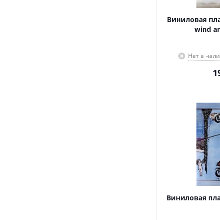
Виниловая плас
wind an
Нет в нал
1
Виниловая плас