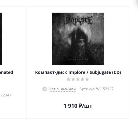
enated
Компакт-диск Implore / Subjugate (CD)
Нет в наличии
Артикул: W-153127
172347
1 910
₽
/шт