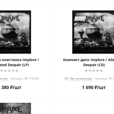
 пластинка Implore /
Компакт-диск Implore / Ali
ated Despair (LP)
Despair (CD)
личии
Артикул: W-172348
Нет в наличии
Артикул: W-
 380
₽
/шт
1 690
₽
/шт