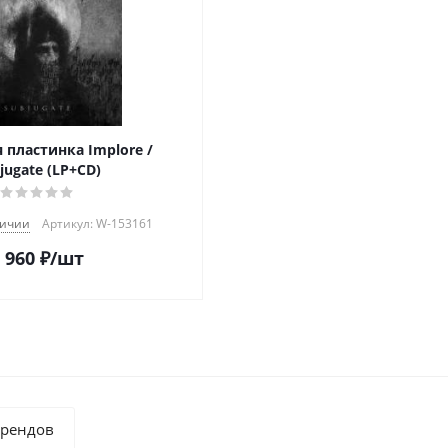
 пластинка Implore /
jugate (LP+CD)
личии
Артикул: W-153161
 960
₽
/шт
брендов