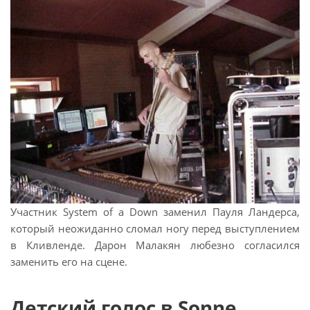
Участник System of a Down заменил Пауля Ландерса,
который неожиданно сломал ногу перед выступлением
в Кливленде. Дарон Малакян любезно согласился
заменить его на сцене.
Детский голос в Sonne