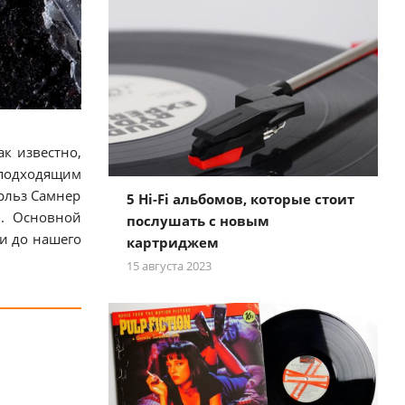
к известно,
 подходящим
арльз Самнер
5 Hi-Fi альбомов, которые стоит
и. Основной
послушать с новым
и до нашего
картриджем
15 августа 2023