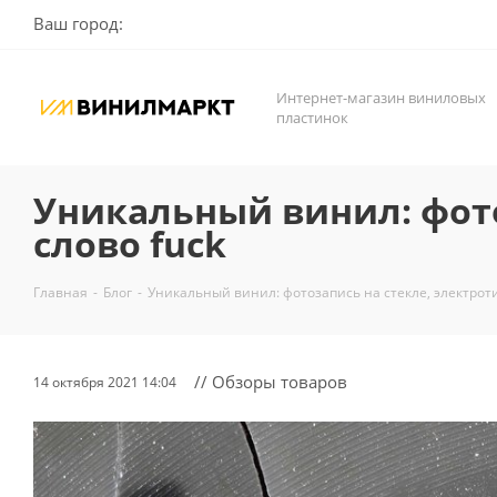
Ваш город:
Интернет-магазин виниловых
пластинок
Уникальный винил: фото
слово fuck
Главная
-
Блог
-
Уникальный винил: фотозапись на стекле, электротип
// Обзоры товаров
14 октября 2021 14:04