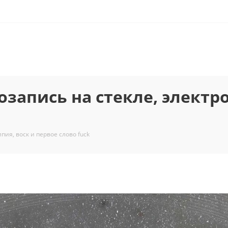
запись на стекле, электро
ия, воск и первое слово fuck