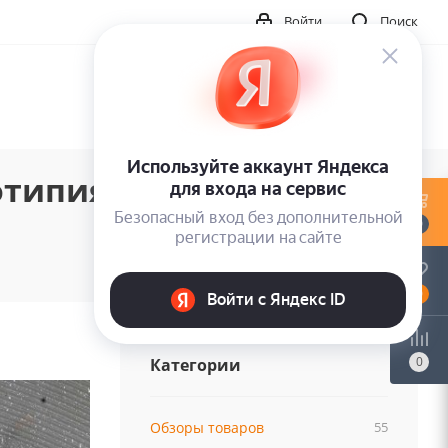
Войти
Поиск
типия, воск и первое
0
0
0
Категории
Обзоры товаров
55