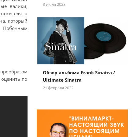
3 июля 2023
ные валики,
носителя, а
на, который
. Побочным
ь прообразом
Обзор альбома Frank Sinatra /
о оценить по
Ultimate Sinatra
21 февраля 2022