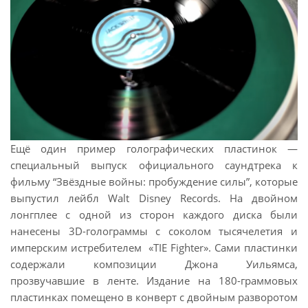
Ещё один пример голографических пластинок —
специальный выпуск официального саундтрека к
фильму “Звёздные войны: пробуждение силы”, которые
выпустил лейбл Walt Disney Records. На двойном
лонгплее с одной из сторон каждого диска были
нанесены 3D-голограммы с соколом тысячелетия и
имперским истребителем «TIE Fighter». Сами пластинки
содержали композиции Джона Уильямса,
прозвучавшие в ленте. Издание на 180-граммовых
пластинках помещено в конверт с двойным разворотом