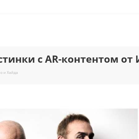
тинки c AR-контентом от 
о и Хайда