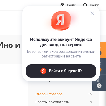
Войти
Поиск
Ино и Хайда
0
0
Категории
0
Обзоры товаров
55
Советы покупателям
9