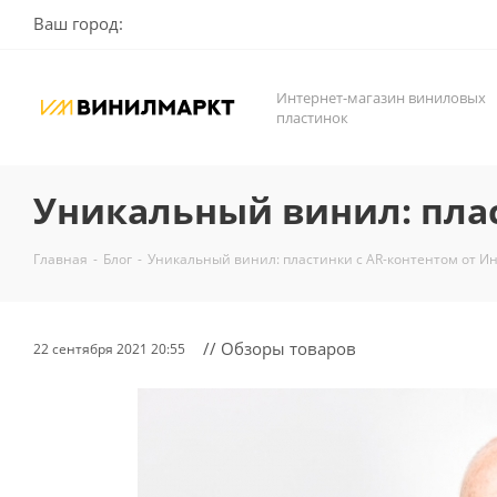
Ваш город:
Интернет-магазин виниловых
пластинок
Уникальный винил: плас
Главная
-
Блог
-
Уникальный винил: пластинки c AR-контентом от Ин
// Обзоры товаров
22 сентября 2021 20:55