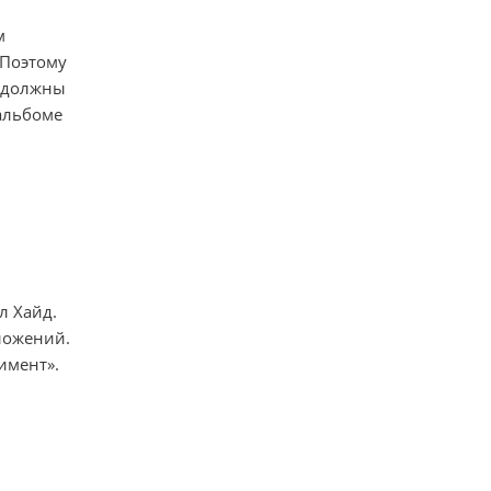
м
 Поэтому
о должны
альбоме
л Хайд.
ложений.
имент».