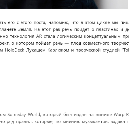
ать его с этого поста, напомню, что в этом цикле мы пи
ланете Земля. На этот раз речь пойдет о пластинах и 
енно технология AR стала логическим концептуальным п
оект, о котором пойдет речь — плод совместного творчес
ем HoloDeck Лукашем Карлюком и творческой студией “Tob
.
ом Someday World, который был издан на виниле Warp Re
ано ряд правил, которые, по мнению музыкантов, задают