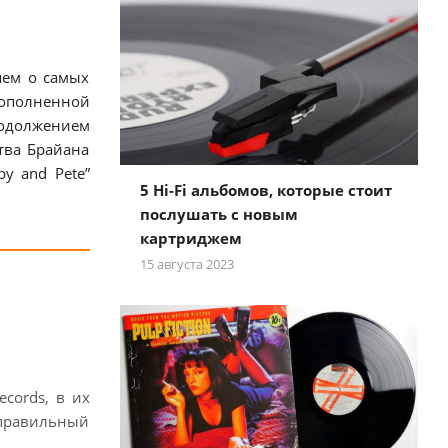
шем о самых
дополненной
родолжением
тва Брайана
y and Pete”
5 Hi-Fi альбомов, которые стоит
послушать с новым
картриджем
15 августа 2023
cords, в их
 правильный