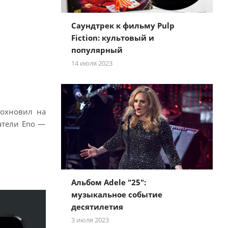
Саундтрек к фильму Pulp
Fiction: культовый и
популярный
14 июля 2023
дохновил на
атели Eno —
Альбом Adele "25":
музыкальное событие
десятилетия
3 июля 2023