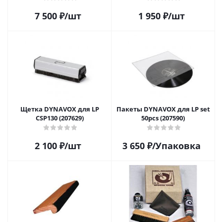
7 500
₽
/шт
1 950
₽
/шт
Щетка DYNAVOX для LP
Пакеты DYNAVOX для LP set
CSP130 (207629)
50pcs (207590)
2 100
₽
/шт
3 650
₽
/Упаковка