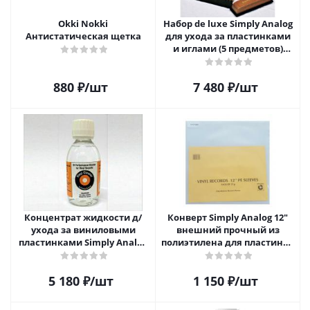
Okki Nokki
Набор de luxe Simply Analog
Антистатическая щетка
для ухода за пластинками
и иглами (5 предметов)
SAVC005
880
₽
/шт
7 480
₽
/шт
Концентрат жидкости д/
Конверт Simply Analog 12"
ухода за виниловыми
внешний прочный из
пластинками Simply Analog
полиэтилена для пластинок
200мл
(25шт)
5 180
₽
/шт
1 150
₽
/шт