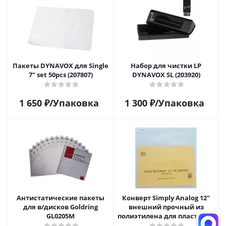
Пакеты DYNAVOX для Single
Набор для чистки LP
7" set 50pcs (207807)
DYNAVOX SL (203920)
1 650
₽
/Упаковка
1 300
₽
/Упаковка
Антистатические пакеты
Конверт Simply Analog 12"
для в/дисков Goldring
внешний прочный из
GL0205M
полиэтилена для пластинок
(25шт)