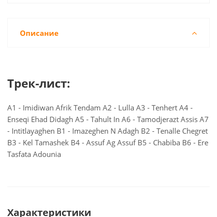
Описание
Трек-лист:
A1 - Imidiwan Afrik Tendam A2 - Lulla A3 - Tenhert A4 -
Enseqi Ehad Didagh A5 - Tahult In A6 - Tamodjerazt Assis A7
- Intitlayaghen B1 - Imazeghen N Adagh B2 - Tenalle Chegret
B3 - Kel Tamashek B4 - Assuf Ag Assuf B5 - Chabiba B6 - Ere
Tasfata Adounia
Характеристики