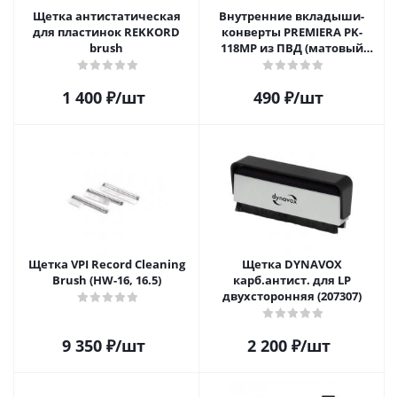
Щетка антистатическая
Внутренние вкладыши-
для пластинок REKKORD
конверты PREMIERA PK-
brush
118MP из ПВД (матовый
пластик) для 12" виниловых
пластинок 20 шт.
1 400
₽
/шт
490
₽
/шт
Щетка VPI Record Cleaning
Щетка DYNAVOX
Brush (HW-16, 16.5)
карб.антист. для LP
двухсторонняя (207307)
9 350
₽
/шт
2 200
₽
/шт