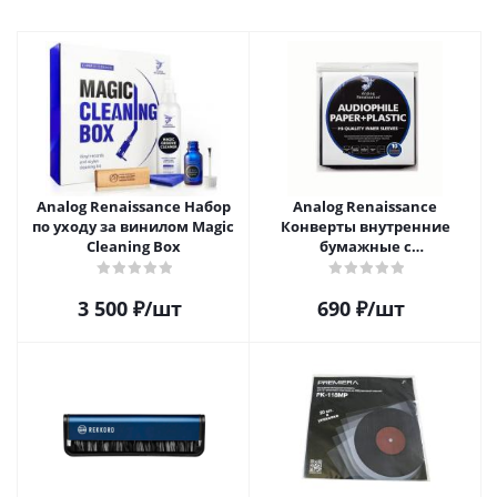
Analog Renaissance Набор
Analog Renaissance
по уходу за винилом Magic
Конверты внутренние
Cleaning Box
бумажные с
антистатическим пакетом
для грампластинок 12"
3 500
₽
/шт
690
₽
/шт
Audiophile Paper+Plastic (10
шт)