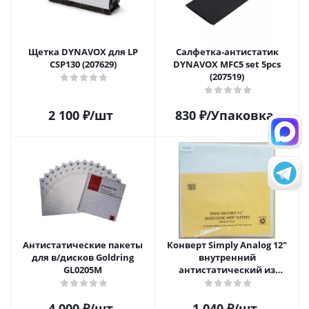
Щетка DYNAVOX для LP
Салфетка-aнтистатик
CSP130 (207629)
DYNAVOX MFC5 set 5pcs
(207519)
2 100
₽
/шт
830
₽
/Упаковка
Антистатические пакеты
Конверт Simply Analog 12"
для в/дисков Goldring
внутренний
GL0205M
антистатический из
полиэтилена для пластинок
(25шт)
4 000
₽
/шт
1 040
₽
/шт