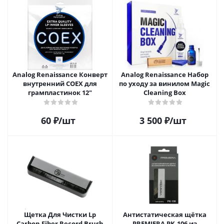
Analog Renaissance Конверт
Analog Renaissance Набор
внутренний COEX для
по уходу за винилом Magic
грампластинок 12"
Cleaning Box
60
₽
/шт
3 500
₽
/шт
Щетка Для Чистки Lp
Антистатическая щётка
Carbon Fiber Record Brush
PREMIERA PK-106 из