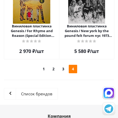
Виниловая пластинка
Виниловая пластинка
Genesis / For Rhyme and
Genesis / New york by the
Reason (Special Edition
pound felt forum nyc 1973
Yellow Coloured) (1LP)
vol. 1 (2LP)
2 970
₽
/шт
5 580
₽
/шт
1
2
3
4
Список брендов
Компания