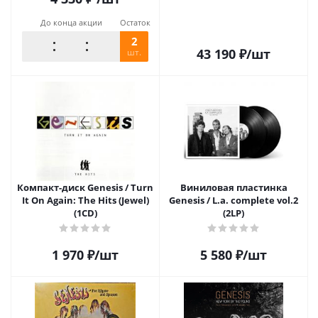
До конца акции
Остаток
2
43 190
₽
/шт
шт.
Компакт-диск Genesis / Turn
Виниловая пластинка
It On Again: The Hits (Jewel)
Genesis / L.a. complete vol.2
(1CD)
(2LP)
1 970
₽
/шт
5 580
₽
/шт