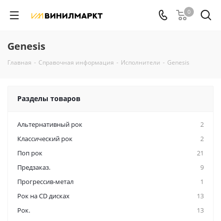
0
Genesis
Главная
-
Справочная информация
-
Исполнители
-
Genesis
Разделы товаров
Альтернативный рок
2
Классический рок
2
Поп рок
21
Предзаказ.
9
Прогрессив-метал
1
Рок на CD дисках
13
Рок.
13