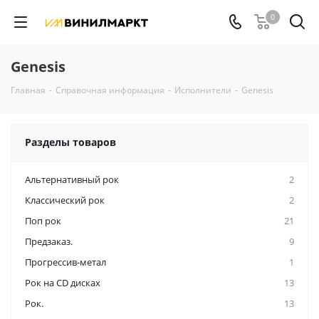
0
Genesis
Главная
-
Справочная информация
-
Исполнители
-
Genesis
Разделы товаров
Альтернативный рок
2
Классический рок
2
Поп рок
21
Предзаказ.
9
Прогрессив-метал
1
Рок на CD дисках
13
Рок.
13