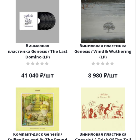
Виниловая
Виниловая пластинка
пластинка Genesis / The Last
Genesis / Wind & Wuthering
Domino (LP)
(LP)
41 040
₽
/шт
8 980
₽
/шт
Компакт-диск Genesis /
Виниловая пластинка
Selling England By The Pound
Genesis / A Trick Of The Tail