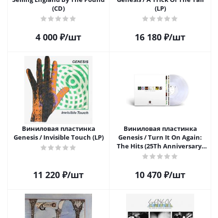
(CD)
(LP)
4 000
₽
/шт
16 180
₽
/шт
Виниловая пластинка
Виниловая пластинка
Genesis / Invisible Touch (LP)
Genesis / Turn It On Again:
The Hits (25Th Anniversary)
(Clear Vinyl) (2LP)
11 220
₽
/шт
10 470
₽
/шт