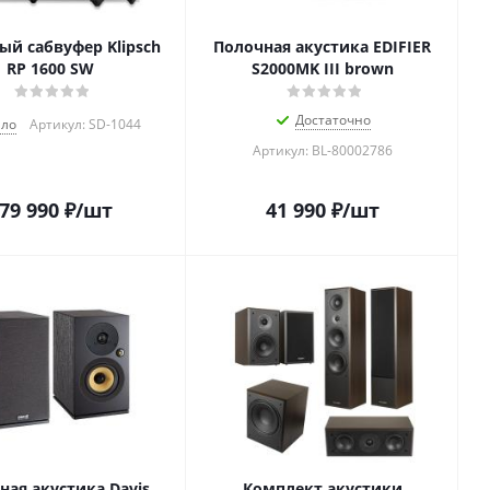
ый сабвуфер Klipsch
Полочная акустика EDIFIER
RP 1600 SW
S2000MK III brown
Достаточно
ло
Артикул: SD-1044
Артикул: BL-80002786
79 990
₽
/шт
41 990
₽
/шт
ная акустика Davis
Комплект акустики