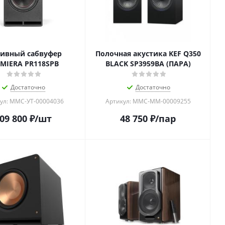
сивный сабвуфер
Полочная акустика KEF Q350
MIERA PR118SPB
BLACK SP3959BA (ПАРА)
Достаточно
Достаточно
ул: MMC-УТ-00004036
Артикул: MMC-ММ-00009255
09 800
₽
/шт
48 750
₽
/пар