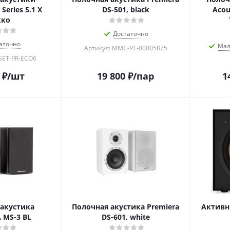
Series 5.1 X
DS-501, black
Acou
кко
Достаточно
аточно
Мал
Артикул: MMC-УТ-00005875
SET-PR-ECO6
₽
/шт
19 800
₽
/пар
1
акустика
Полочная акустика Premiera
Активн
 MS-3 BL
DS-601, white