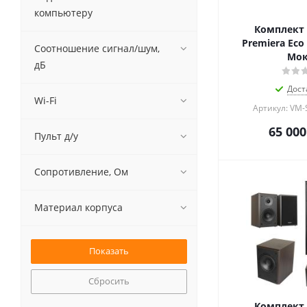
компьютеру
Комплект 
Premiera Eco 
Соотношение сигнал/шум,
Мо
дБ
Дост
Wi-Fi
Артикул: VM-
65 000
Пульт д/у
Сопротивление, Ом
Материал корпуса
Сбросить
Комплект 