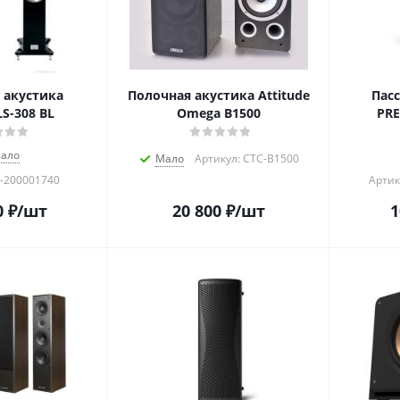
 акустика
Полочная акустика Attitude
Пас
S-308 BL
Omega B1500
PRE
ало
Мало
Артикул: CTC-B1500
T-200001740
Артик
0
₽
/шт
20 800
₽
/шт
1