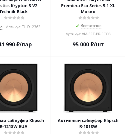
stics Krypton 3 V2
Premiera Eco Series 5.1 XL
Technik Black
Мокко
Достаточно
о
Артикул: TL-D12362
Артикул: VM-SET-PR-ECO8
41 990
₽
/пар
95 000
₽
/шт
ый сабвуфер Klipsch
Активный сабвуфер Klipsch
R-121SW EUA
R-101SW