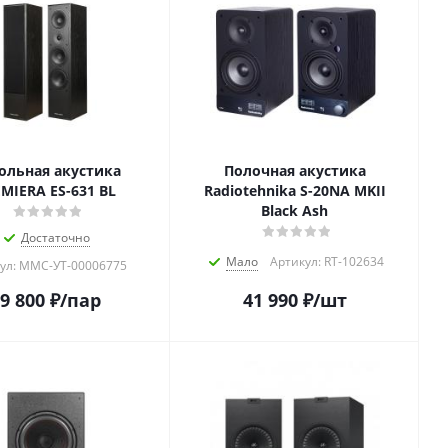
ольная акустика
Полочная акустика
MIERA ES-631 BL
Radiotehnika S-20NA MKII
Black Ash
Достаточно
Мало
Артикул: RT-102634
ул: MMC-УТ-00006775
9 800
₽
/пар
41 990
₽
/шт