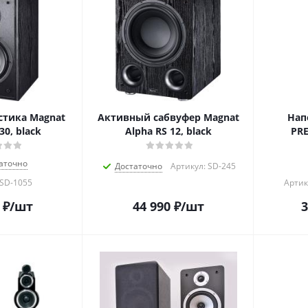
стика Magnat
Активный сабвуфер Magnat
Нап
30, black
Alpha RS 12, black
PRE
аточно
Достаточно
Артикул: SD-245
 SD-1055
Артик
₽
/шт
44 990
₽
/шт
3