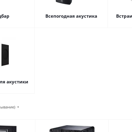
дбар
Всепогодная акустика
Встра
ля акустики
бывание)