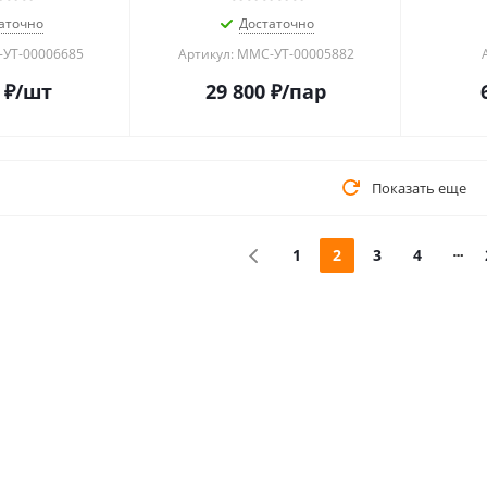
аточно
Достаточно
-УТ-00006685
Артикул: MMC-УТ-00005882
₽
/шт
29 800
₽
/пар
Показать еще
1
2
3
4