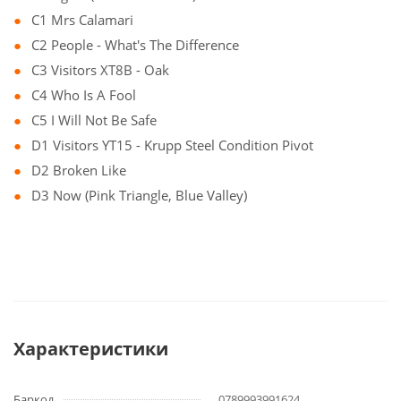
C1 Mrs Calamari
C2 People - What's The Difference
C3 Visitors XT8B - Oak
C4 Who Is A Fool
C5 I Will Not Be Safe
D1 Visitors YT15 - Krupp Steel Condition Pivot
D2 Broken Like
D3 Now (Pink Triangle, Blue Valley)
Характеристики
Баркод
0789993991624