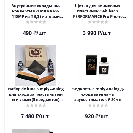
Внутренние вкладыши-
Щетка для виниловых
конверты PREMIERA PK-
пластинок Oehlbach
118MP из ПВД (матовый
PERFORMANCE Pro Phono
пластик) для 12" виниловых
Brush, Record Brush,
пластинок 20 шт.
D1C2614
490
₽
/шт
3 990
₽
/шт
Набор de luxe Simply Analog
Жидкость Simply Analog д/
для ухода за пластинками
ухода за иглами
и иглами (5 предметов)
звукоснимателей 30мл
SAVC005
7 480
₽
/шт
920
₽
/шт