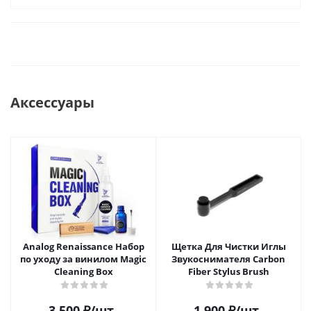
Аксессуары
Analog Renaissance Набор
Щетка Для Чистки Иглы
по уходу за винилом Magic
Звукоснимателя Carbon
Cleaning Box
Fiber Stylus Brush
3 500
₽
/шт
1 900
₽
/шт