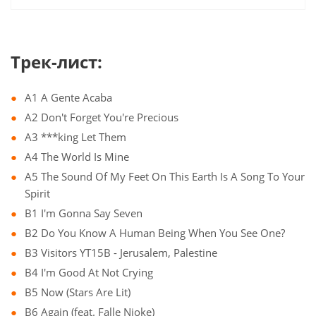
Трек-лист:
A1 A Gente Acaba
A2 Don't Forget You're Precious
A3 ***king Let Them
A4 The World Is Mine
A5 The Sound Of My Feet On This Earth Is A Song To Your
Spirit
B1 I'm Gonna Say Seven
B2 Do You Know A Human Being When You See One?
B3 Visitors YT15B - Jerusalem, Palestine
B4 I'm Good At Not Crying
B5 Now (Stars Are Lit)
B6 Again (feat. Falle Nioke)